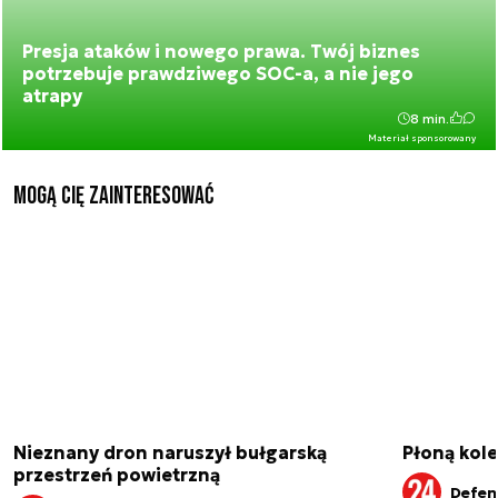
Presja ataków i nowego prawa. Twój biznes
potrzebuje prawdziwego SOC-a, a nie jego
atrapy
8 min.
Materiał sponsorowany
Mogą Cię zainteresować
Nieznany dron naruszył bułgarską
Płoną kole
przestrzeń powietrzną
Defen