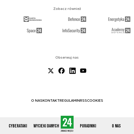
Zobacz również
Obserwuj nas
O NAS
KONTAKT
REGULAMIN
RSS
COOKIES
Cyberataki
Wycieki danych
Poradniki
O nas
© 2012-2026 CYBERDEFENCE24