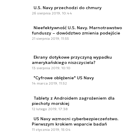
U.S. Navy przechodzi do chmury
26 sierpnia 2019, 10:44
Nieefektywność U.S. Navy. Marnotrawstwo
funduszy – dowództwo zmienia podejście
21 sierpnia 2019, 11:55
Ekrany dotykowe przyczyną wypadku
amerykańskiego niszczyciela?
13 sierpnia 2019, 10:10
"Cyfrowe oblężenie" US Navy
14 marca 2019, 11:52
Tablety z Androidem zagrożeniem dla
piechoty morskiej
12 lutego 2019, 17:38
US Navy wzmocni cyberbezpieczeństwo.
Pierwszym krokiem wsparcie badań
11 stycznia 2019, 15:04