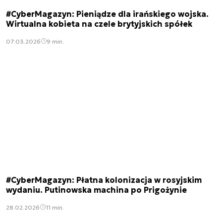
#CyberMagazyn: Pieniądze dla irańskiego wojska.
Wirtualna kobieta na czele brytyjskich spółek
07.03.2026
9 min.
#CyberMagazyn: Płatna kolonizacja w rosyjskim
wydaniu. Putinowska machina po Prigożynie
28.02.2026
11 min.