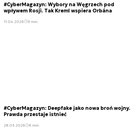
#CyberMagazyn: Wybory na Węgrzech pod
wpływem Rosji. Tak Kreml wspiera Orbána
11.04.2026
9 min.
#CyberMagazyn: Deepfake jako nowa broń wojny.
Prawda przestaje istnieć
28.03.2026
6 min.