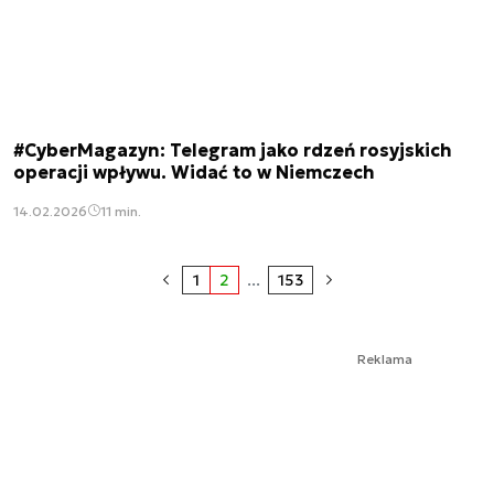
#CyberMagazyn: Telegram jako rdzeń rosyjskich
operacji wpływu. Widać to w Niemczech
14.02.2026
11 min.
1
2
...
153
Reklama