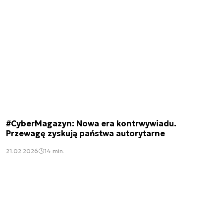
#CyberMagazyn: Nowa era kontrwywiadu.
Przewagę zyskują państwa autorytarne
21.02.2026
14 min.