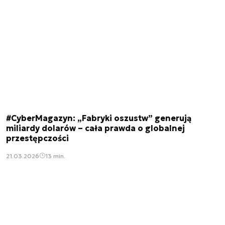
#CyberMagazyn: „Fabryki oszustw” generują
miliardy dolarów – cała prawda o globalnej
przestępczości
21.03.2026
13 min.