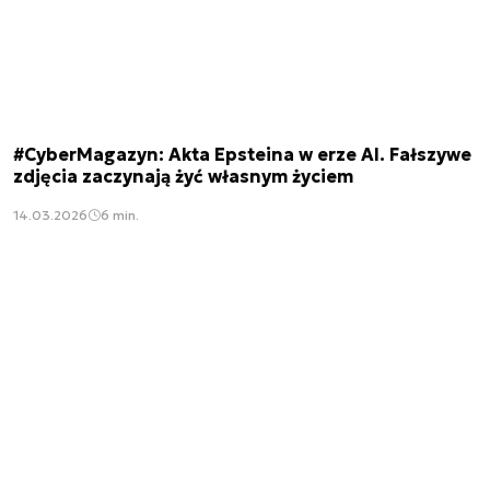
#CyberMagazyn: Akta Epsteina w erze AI. Fałszywe
zdjęcia zaczynają żyć własnym życiem
14.03.2026
6 min.