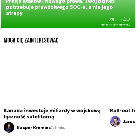
Presja ataków i nowego prawa. Twój biznes
potrzebuje prawdziwego SOC-a, a nie jego
atrapy
8 min.
Materiał sponsorowany
Mogą Cię zainteresować
Kanada inwestuje miliardy w wojskową
Roll-out f
łączność satelitarną
Jaros
Kacper Kremiec
3 min.