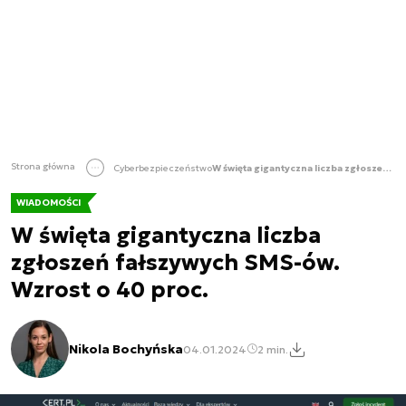
Strona główna
Cyberbezpieczeństwo
W święta gigantyczna liczba zgłoszeń fałszywych SMS-ów. Wzrost o 40 proc.
WIADOMOŚCI
W święta gigantyczna liczba
zgłoszeń fałszywych SMS-ów.
Wzrost o 40 proc.
Nikola Bochyńska
04.01.2024
2 min.