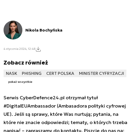
Nikola Bochyńska
4 stycznia 2024, 12:48
Zobacz również
NASK
PHISHING
CERT POLSKA
MINISTER CYFRYZACJI
pokaż wszystkie
Serwis CyberDefence24.pl otrzymał tytuł
#DigitalEUAmbassador (Ambasadora polityki cyfrowej
UE). Jeśli są sprawy, które Was nurtują; pytania, na
które nie znacie odpowiedzi; tematy, o których trzeba
napisać – zapraszamy do kontaktu. Piszcie do nas na: