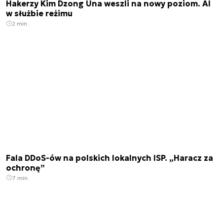
Hakerzy Kim Dzong Una weszli na nowy poziom. AI
w służbie reżimu
2 min.
Fala DDoS-ów na polskich lokalnych ISP. „Haracz za
ochronę”
7 min.