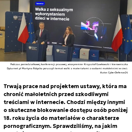
Podczas poniedziałkowej konferencji prasowej, wicepremier Krzysztof Gawkowski i kierowniczka
Dyżurnet.pl Martyna Różycka poruszyli temat walki z materiałami z osobami małoletnimi w sieci.
Autor. CyberDefence24
Trwają prace nad projektem ustawy, która ma
chronić małoletnich przed szkodliwymi
treściami w internecie. Chodzi między innymi
o skuteczne blokowanie dostępu osób poniżej
18. roku życia do materiałów o charakterze
pornograficznym. Sprawdziliśmy, na jakim