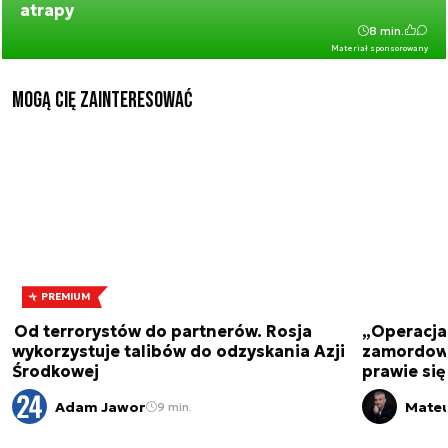
atrapy
8 min.
Materiał sponsorowany
Mogą Cię zainteresować
PREMIUM
Od terrorystów do partnerów. Rosja
„Operacja 
wykorzystuje talibów do odzyskania Azji
zamordowa
Środkowej
prawie się
Adam Jawor
Mateu
9 min.