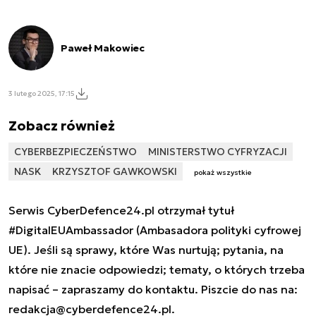
Paweł Makowiec
3 lutego 2025, 17:15
Zobacz również
CYBERBEZPIECZEŃSTWO
MINISTERSTWO CYFRYZACJI
NASK
KRZYSZTOF GAWKOWSKI
pokaż wszystkie
Serwis CyberDefence24.pl otrzymał tytuł
#DigitalEUAmbassador (Ambasadora polityki cyfrowej
UE). Jeśli są sprawy, które Was nurtują; pytania, na
które nie znacie odpowiedzi; tematy, o których trzeba
napisać – zapraszamy do kontaktu. Piszcie do nas na:
redakcja@cyberdefence24.pl
.