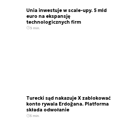
Unia inwestuje w scale-upy. 5 mld
euro na ekspansję
technologicznych firm
3 min.
Turecki sąd nakazuje X zablokować
konto rywala Erdoğana. Platforma
składa odwołanie
5 min.