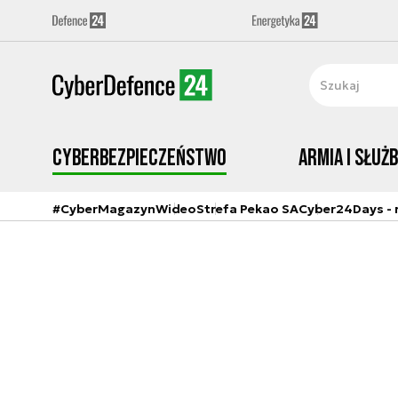
Cyberbezpieczeństwo
Armia i Służ
#CyberMagazyn
Wideo
Strefa Pekao SA
Cyber24Days - r