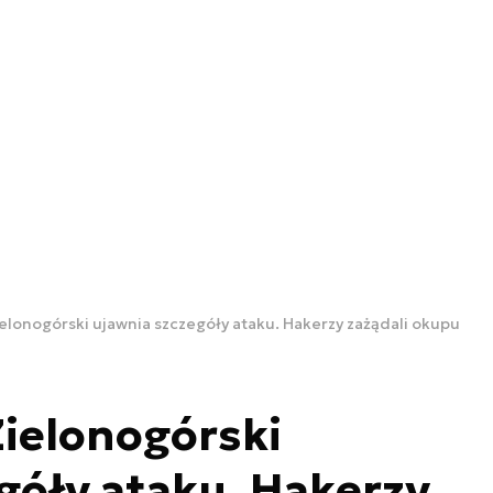
elonogórski ujawnia szczegóły ataku. Hakerzy zażądali okupu
ielonogórski
góły ataku. Hakerzy