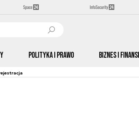
by
Polityka i prawo
Biznes i Finans
ejestracja