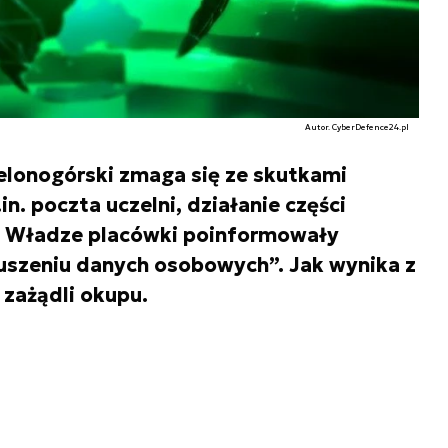
Autor. CyberDefence24.pl
ielonogórski zmaga się ze skutkami
n. poczta uczelni, działanie części
. Władze placówki poinformowały
uszeniu danych osobowych”. Jak wynika z
 zażądli okupu.