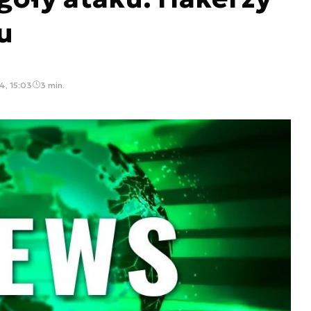
u
4, 15:03
3 min.