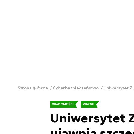
Strona główna
Cyberbezpieczeństwo
Uniwersytet Zi
WIADOMOŚCI
WAŻNE
Uniwersytet Z
ujawnia szcze