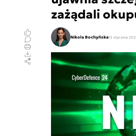
zażądali okup
Nikola Bochyńska
12 stycznia 202