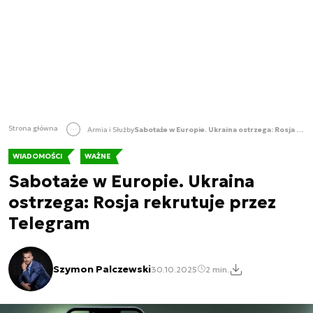
Strona główna
Armia i Służby
Sabotaże w Europie. Ukraina ostrzega: Rosja rekrutuje przez Telegram
WIADOMOŚCI
WAŻNE
Sabotaże w Europie. Ukraina
ostrzega: Rosja rekrutuje przez
Telegram
Szymon Palczewski
30.10.2025
2 min.