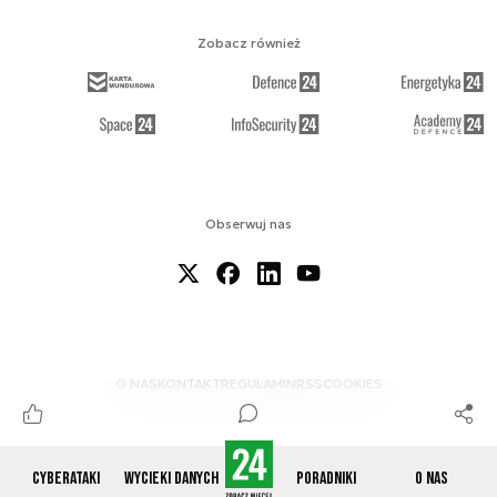
Zobacz również
Obserwuj nas
O NAS
KONTAKT
REGULAMIN
RSS
COOKIES
Cyberataki
Wycieki danych
Poradniki
O nas
© 2012-2026 CYBERDEFENCE24