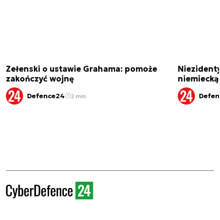
Zełenski o ustawie Grahama: pomoże
Niezident
zakończyć wojnę
niemiecką
Defence24
Defen
2 min.