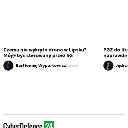
Czemu nie wykryto drona w Lipsku?
PGZ do lik
Mógł być sterowany przez 5G
naprawdę 
Bartłomiej Wypartowicz
Jędrz
5 min.