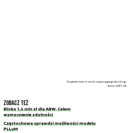
Przykład treści e-maila zawierającego phishing.
Autor. CERT UA
Zobacz też
Blisko 1,4 mln zł dla ABW. Celem
wzmocnienie zdolności
Częstochowa sprawdzi możliwości modelu
PLLuM