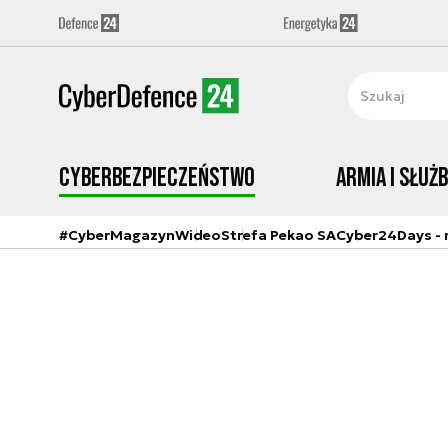
Cyberbezpieczeństwo
Armia i Służ
#CyberMagazyn
Wideo
Strefa Pekao SA
Cyber24Days - r