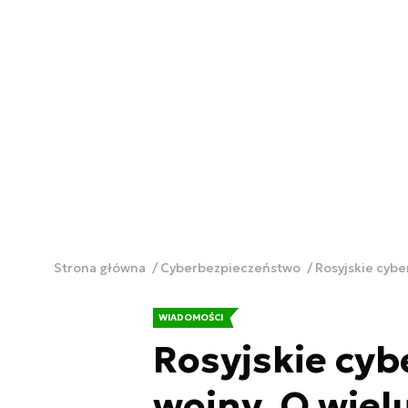
Strona główna
Cyberbezpieczeństwo
Rosyjskie cybe
WIADOMOŚCI
Rosyjskie cyb
wojny. O wiel