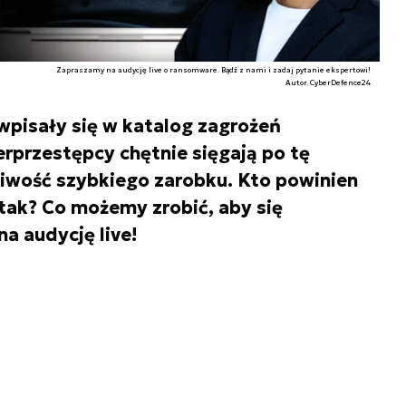
Zapraszamy na audycję live o ransomware. Bądź z nami i zadaj pytanie ekspertowi!
Autor. CyberDefence24
wpisały się w katalog zagrożeń
rprzestępcy chętnie sięgają po tę
iwość szybkiego zarobku. Kto powinien
tak? Co możemy zrobić, aby się
a audycję live!