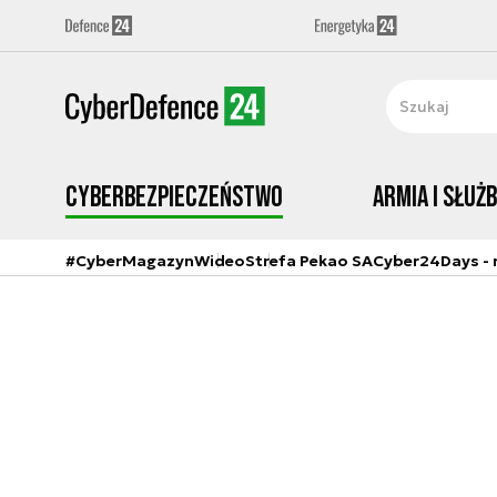
Cyberbezpieczeństwo
Armia i Służ
#CyberMagazyn
Wideo
Strefa Pekao SA
Cyber24Days - r