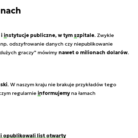
onach
 i
instytucje publiczne
, w tym
szpitale
. Zwykle
 np. odszyfrowanie danych czy niepublikowanie
 „dużych graczy” mówimy
nawet o milionach dolarów
.
ski
. W naszym kraju nie brakuje przykładów tego
 czym regularnie
informujemy
na łamach
i opublikowali list otwarty