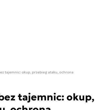
z tajemnic: okup, przebieg ataku, ochrona
ez tajemnic: okup,
u, ochrona