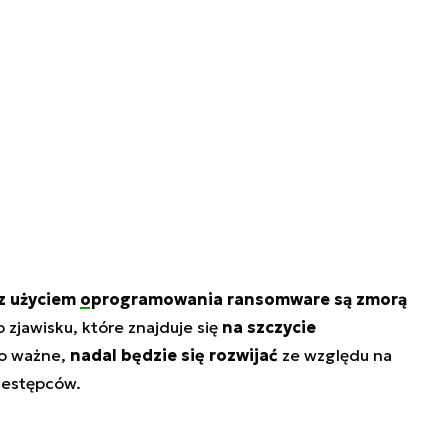
 z użyciem
oprogramowania ransomware
są zmorą
zjawisku, które znajduje się
na szczycie
co ważne,
nadal będzie się rozwijać
ze względu na
zestępców.