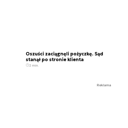
Oszuści zaciągnęli pożyczkę. Sąd
stanął po stronie klienta
2 min.
Reklama