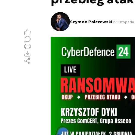
Szymon Palczewski
29 listopada