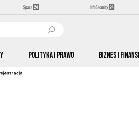
by
Polityka i prawo
Biznes i Finans
ejestracja