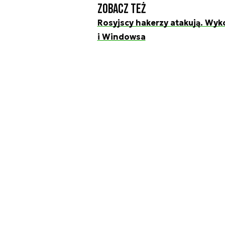
Zobacz też
Rosyjscy hakerzy atakują. Wyko
i Windowsa