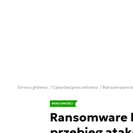
Strona główna
Cyberbezpieczeństwo
Ransomware be
WIADOMOŚCI
Ransomware b
przebieg atak