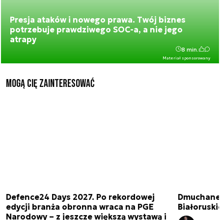
Presja ataków i nowego prawa. Twój biznes
potrzebuje prawdziwego SOC-a, a nie jego
atrapy
8 min.
Materiał sponsorowany
Mogą Cię zainteresować
Defence24 Days 2027. Po rekordowej
Dmuchane 
edycji branża obronna wraca na PGE
Białorusk
Narodowy – z jeszcze większą wystawą i