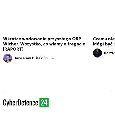
Wkrótce wodowanie przyszłego ORP
Czemu nie
Wicher. Wszystko, co wiemy o fregacie
Mógł być 
[RAPORT]
Bartł
Jarosław Ciślak
8 min.