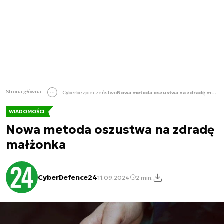
Strona główna
Cyberbezpieczeństwo
Nowa metoda oszustwa na zdradę małżonka
WIADOMOŚCI
Nowa metoda oszustwa na zdradę
małżonka
CyberDefence24
11.09.2024
2 min.