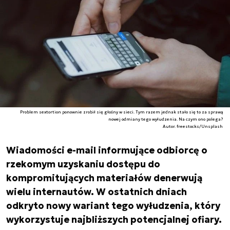
Problem sextortion ponownie zrobił się głośny w sieci. Tym razem jednak stało się to za sprawą
nowej odmiany tego wyłudzenia. Na czym ono polega?
Autor. freestocks/Unsplash
Wiadomości e-mail informujące odbiorcę o
rzekomym uzyskaniu dostępu do
kompromitujących materiałów denerwują
wielu internautów. W ostatnich dniach
odkryto nowy wariant tego wyłudzenia, który
wykorzystuje najbliższych potencjalnej ofiary.