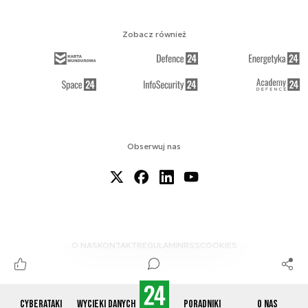
Zobacz również
Obserwuj nas
O NAS
KONTAKT
REGULAMIN
RSS
COOKIES
Cyberataki
Wycieki danych
Poradniki
O nas
© 2012-2026 CYBERDEFENCE24