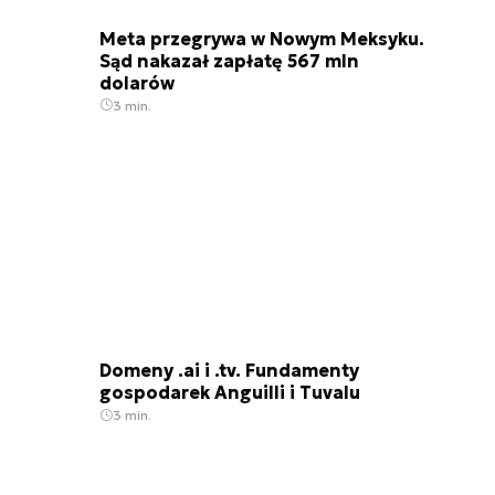
Meta przegrywa w Nowym Meksyku.
Sąd nakazał zapłatę 567 mln
dolarów
3 min.
Domeny .ai i .tv. Fundamenty
gospodarek Anguilli i Tuvalu
3 min.