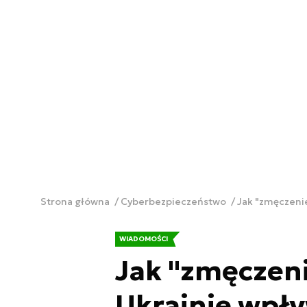
Strona główna
Cyberbezpieczeństwo
Jak "zmęczenie
WIADOMOŚCI
Jak "zmęczen
Ukrainie wpły