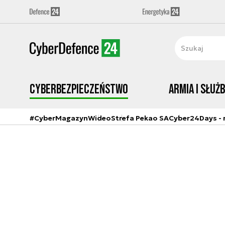
Cyberbezpieczeństwo
Armia i Służ
#CyberMagazyn
Wideo
Strefa Pekao SA
Cyber24Days - r