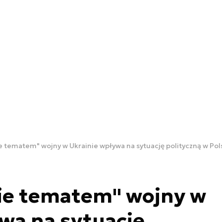
 tematem" wojny w Ukrainie wpływa na sytuację polityczną w Pol
ie tematem" wojny w
wa na sytuację