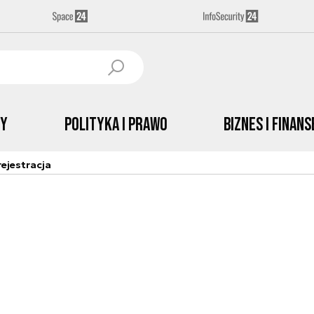
by
Polityka i prawo
Biznes i Finans
ejestracja