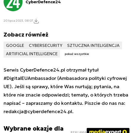
CyberDefence24
20 lipca 2023, 08:07
Zobacz również
GOOGLE
CYBERSECURITY
SZTUCZNA INTELIGENCJA
ARTIFICIAL INTELLIGENCE
pokaż wszystkie
Serwis CyberDefence24.pl otrzymał tytuł
#DigitalEUAmbassador (Ambasadora polityki cyfrowej
UE). Jeśli są sprawy, które Was nurtują; pytania, na
które nie znacie odpowiedzi; tematy, o których trzeba
napisać – zapraszamy do kontaktu. Piszcie do nas na:
redakcja@cyberdefence24.pl
.
Wybrane okazje dla
REKLAMA