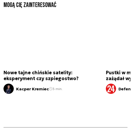
Mogą Cię zainteresować
Nowe tajne chińskie satelity:
Pustki w 
eksperyment czy szpiegostwo?
zażądał w
Kacper Kremiec
Defen
3 min.