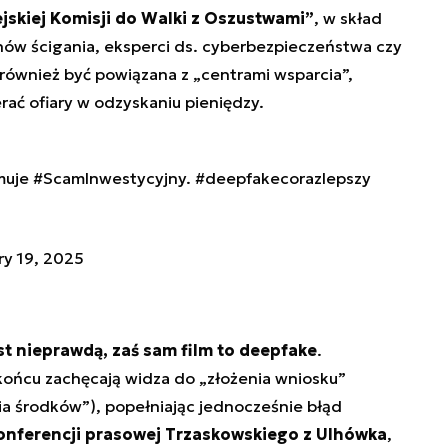
jskiej Komisji do Walki z Oszustwami”
, w skład
nów ścigania, eksperci ds. cyberbezpieczeństwa czy
ównież być powiązana z „centrami wsparcia”,
ać ofiary w odzyskaniu pieniędzy.
muje
#ScamInwestycyjny
.
#deepfakecorazlepszy
ry 19, 2025
t nieprawdą, zaś sam film to deepfake
.
ońcu zachęcają widza do „złożenia wniosku”
a środków”), popełniając jednocześnie błąd
konferencji prasowej Trzaskowskiego z Ulhówka
,