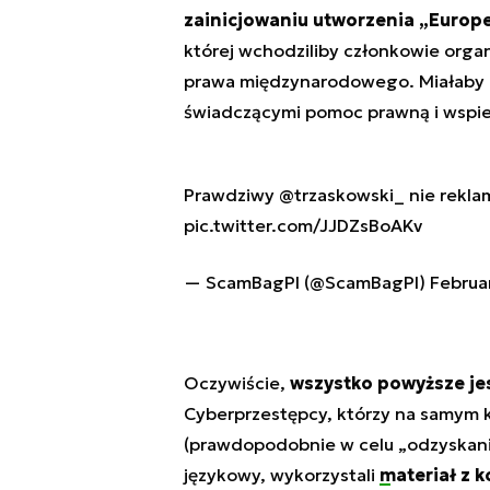
zainicjowaniu utworzenia „Europe
której wchodziliby członkowie orga
prawa międzynarodowego. Miałaby r
świadczącymi pomoc prawną i wspier
Prawdziwy
@trzaskowski_
nie rekla
pic.twitter.com/JJDZsBoAKv
— ScamBagPl (@ScamBagPl)
Februa
Oczywiście,
wszystko powyższe jes
Cyberprzestępcy, którzy na samym k
(prawdopodobnie w celu „odzyskani
językowy, wykorzystali
materiał z 