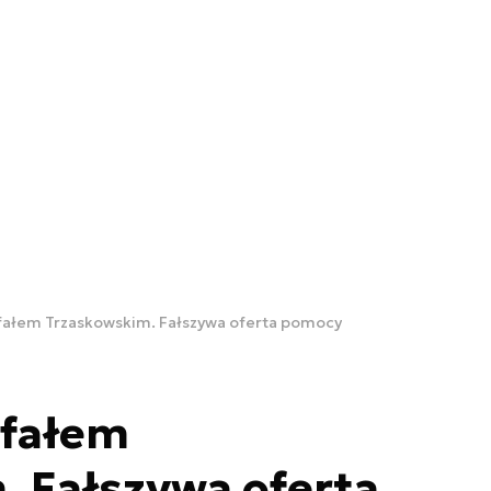
fałem Trzaskowskim. Fałszywa oferta pomocy
afałem
. Fałszywa oferta