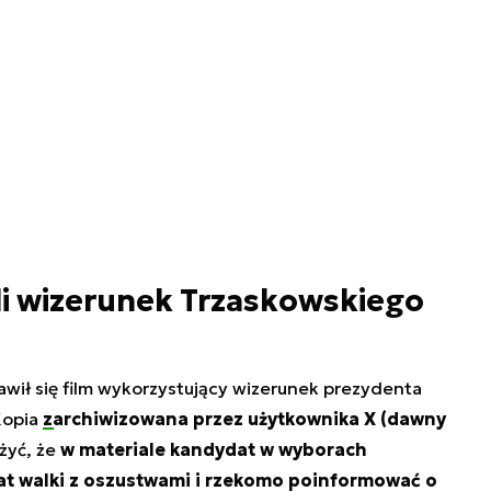
li wizerunek Trzaskowskiego
jawił się film wykorzystujący wizerunek prezydenta
Kopia
zarchiwizowana przez użytkownika X (dawny
żyć, że
w materiale kandydat w wyborach
at walki z oszustwami i rzekomo poinformować o