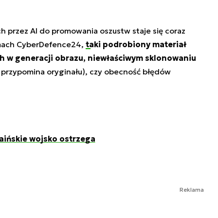
h przez AI do promowania oszustw staje się coraz
łamach CyberDefence24,
taki podrobiony materiał
h w generacji obrazu, niewłaściwym sklonowaniu
e przypomina oryginału), czy obecność błędów
aińskie wojsko ostrzega
Reklama