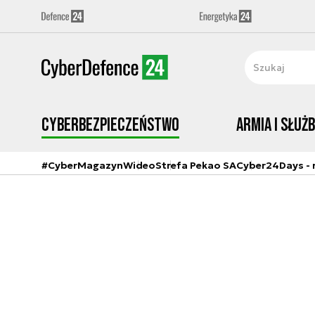
Cyberbezpieczeństwo
Armia i Służ
#CyberMagazyn
Wideo
Strefa Pekao SA
Cyber24Days - r