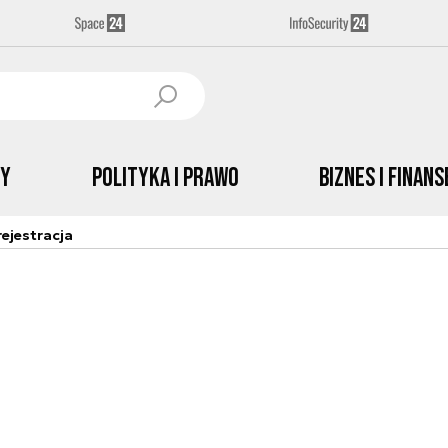
by
Polityka i prawo
Biznes i Finans
ejestracja