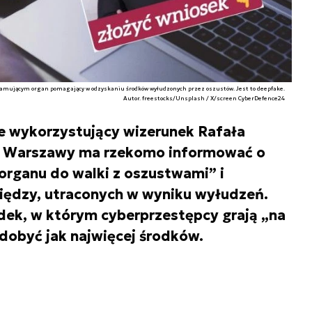
lamującym organ pomagający w odzyskaniu środków wyłudzonych przez oszustów. Jest to deepfake.
Autor. freestocks/Unsplash / X/screen CyberDefence24
ke wykorzystujący wizerunek Rafała
t Warszawy ma rzekomo informować o
organu do walki z oszustwami” i
iędzy, utraconych w wyniku wyłudzeń.
adek, w którym cyberprzestępcy grają „na
zdobyć jak najwięcej środków.