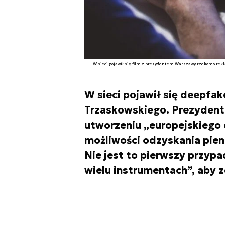
W sieci pojawił się film z prezydentem Warszawy rzekomo rek
W sieci pojawił się deepfa
Trzaskowskiego. Prezyden
utworzeniu „europejskiego 
możliwości odzyskania pien
Nie jest to pierwszy przyp
wielu instrumentach”, aby 