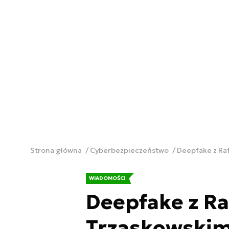
Strona główna
Cyberbezpieczeństwo
Deepfake z Ra
WIADOMOŚCI
Deepfake z R
Trzaskowskim