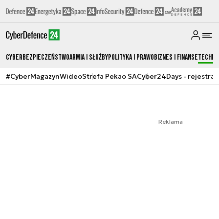
Cyberbezpieczeństwo
Armia i Służby
Polityka i prawo
Biznes i Finanse
Techno
#CyberMagazyn
Wideo
Strefa Pekao SA
Cyber24Days - rejestrac
Reklama