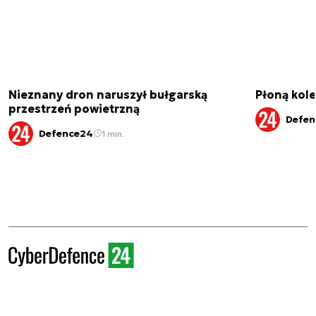
Nieznany dron naruszył bułgarską
Płoną kole
przestrzeń powietrzną
Defen
Defence24
1 min.