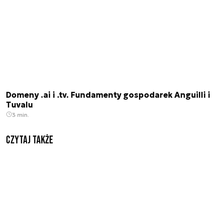
Domeny .ai i .tv. Fundamenty gospodarek Anguilli i
Tuvalu
3 min.
Czytaj także