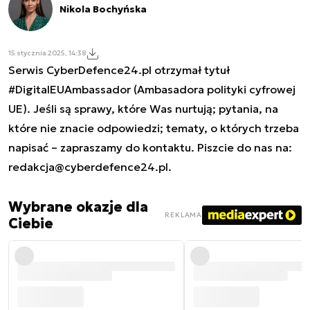
Nikola Bochyńska
15 stycznia 2025, 14:38
Serwis CyberDefence24.pl otrzymał tytuł
#DigitalEUAmbassador (Ambasadora polityki cyfrowej
UE). Jeśli są sprawy, które Was nurtują; pytania, na
które nie znacie odpowiedzi; tematy, o których trzeba
napisać – zapraszamy do kontaktu. Piszcie do nas na:
redakcja@cyberdefence24.pl
.
Wybrane okazje dla
REKLAMA
Ciebie