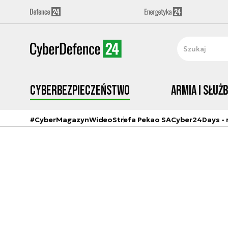
Cyberbezpieczeństwo
Armia i Służ
#CyberMagazyn
Wideo
Strefa Pekao SA
Cyber24Days - r