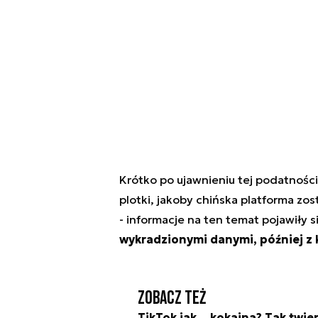
Krótko po ujawnieniu tej podatności 
plotki, jakoby chińska platforma zo
- informacje na ten temat pojawiły s
wykradzionymi danymi, później z k
Zobacz też
TikTok jak... kokaina? Tak twier