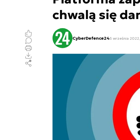
chwalą się d
CyberDefence24
5 września 2022,