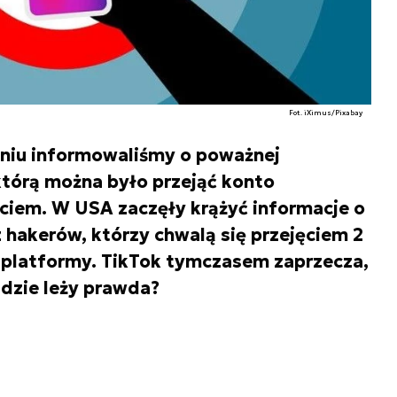
Fot. iXimus/Pixabay
niu informowaliśmy o poważnej
którą można było przejąć konto
ciem. W USA zaczęły krążyć informacje o
z hakerów, którzy chwalą się przejęciem 2
 platformy. TikTok tymczasem zaprzecza,
dzie leży prawda?