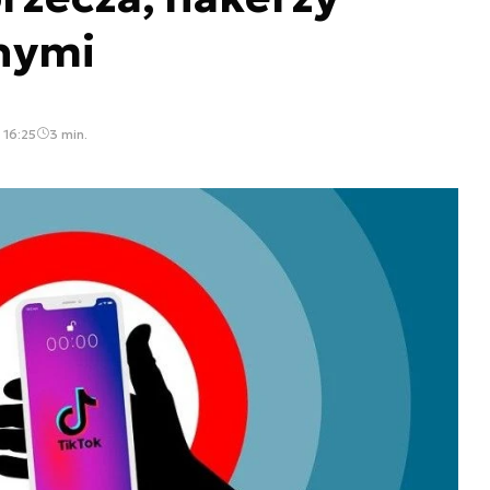
anymi
 16:25
3 min.