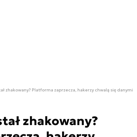
tał zhakowany? Platforma zaprzecza, hakerzy chwalą się danymi
stał zhakowany?
rzecza, hakerzy