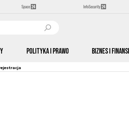
by
Polityka i prawo
Biznes i Finans
ejestracja