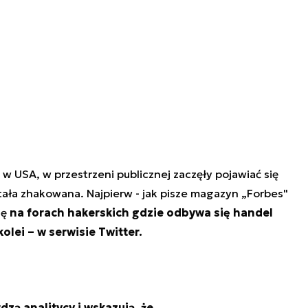
w USA, w przestrzeni publicznej zaczęły pojawiać się
stała zhakowana. Najpierw - jak pisze magazyn „Forbes"
ię
na forach hakerskich gdzie odbywa się handel
olei – w serwisie Twitter.
dzą analitycy i wskazują, że