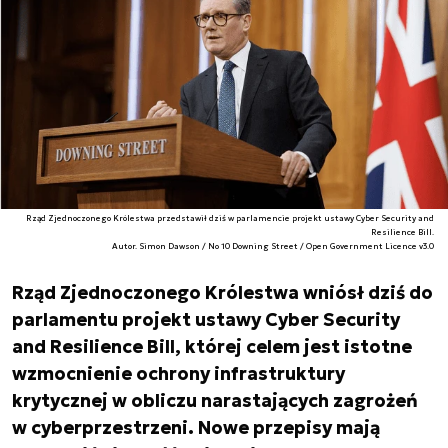
Rząd Zjednoczonego Królestwa przedstawił dziś w parlamencie projekt ustawy Cyber Security and
Resilience Bill.
Autor. Simon Dawson / No 10 Downing Street / Open Government Licence v3.0
Rząd Zjednoczonego Królestwa wniósł dziś do
parlamentu projekt ustawy Cyber Security
and Resilience Bill, której celem jest istotne
wzmocnienie ochrony infrastruktury
krytycznej w obliczu narastających zagrożeń
w cyberprzestrzeni. Nowe przepisy mają