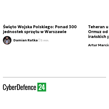
Święto Wojska Polskiego: Ponad 300
Teheran uz
jednostek sprzętu w Warszawie
Ormuz od 
irańskich
Damian Ratka
3 min.
Artur Marci