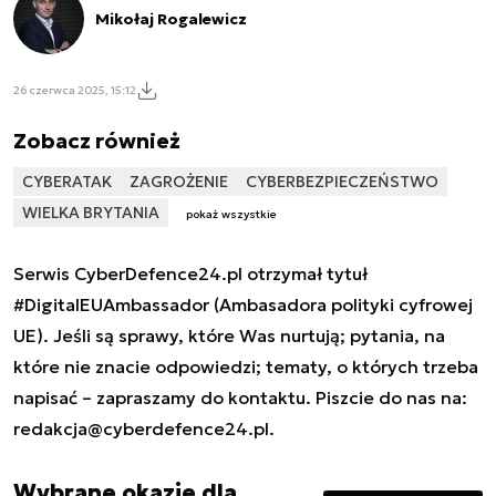
Mikołaj Rogalewicz
26 czerwca 2025, 15:12
Zobacz również
CYBERATAK
ZAGROŻENIE
CYBERBEZPIECZEŃSTWO
WIELKA BRYTANIA
pokaż wszystkie
Serwis CyberDefence24.pl otrzymał tytuł
#DigitalEUAmbassador (Ambasadora polityki cyfrowej
UE). Jeśli są sprawy, które Was nurtują; pytania, na
które nie znacie odpowiedzi; tematy, o których trzeba
napisać – zapraszamy do kontaktu. Piszcie do nas na:
redakcja@cyberdefence24.pl
.
Wybrane okazje dla