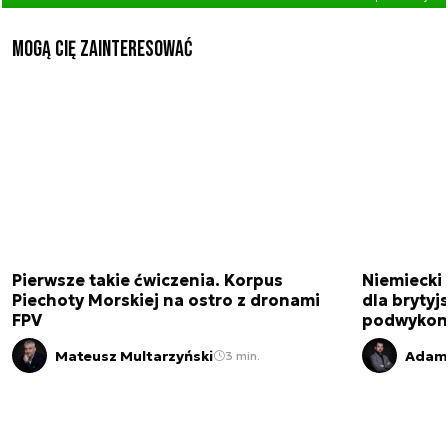
Mogą Cię zainteresować
Pierwsze takie ćwiczenia. Korpus
Niemiecki 
Piechoty Morskiej na ostro z dronami
dla brytyjs
FPV
podwykon
Mateusz Multarzyński
Adam 
3 min.