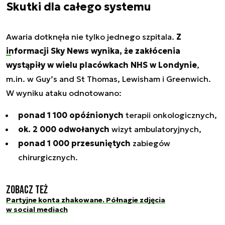
Skutki dla całego systemu
Awaria dotknęła nie tylko jednego szpitala.
Z
informacji Sky News
wynika, że zakłócenia
wystąpiły w wielu placówkach NHS w Londynie
,
m.in. w Guy’s and St Thomas, Lewisham i Greenwich.
W wyniku ataku odnotowano:
ponad 1 100 opóźnionych
terapii onkologicznych,
ok. 2 000 odwołanych
wizyt ambulatoryjnych,
ponad 1 000 przesuniętych
zabiegów
chirurgicznych.
Zobacz też
Partyjne konta zhakowane. Półnagie zdjęcia
w social mediach