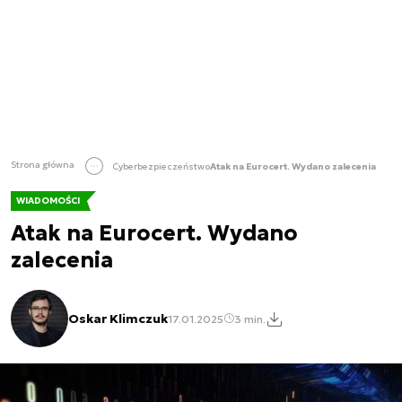
Strona główna
Cyberbezpieczeństwo
Atak na Eurocert. Wydano zalecenia
WIADOMOŚCI
Atak na Eurocert. Wydano
zalecenia
Oskar Klimczuk
17.01.2025
3 min.