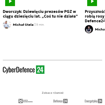
Dworczyk: Dziewięciu prezesów PGZ w
Przyszłoś
ciągu dziesięciu lat. „Coś tu nie działa”
robią rosyj
Defence2
Michał Stela
3 min.
Micha
Zobacz również