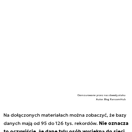
Ocenzurowane przez nas dowody ataku
Autor. Blog RansomHub
Na dołączonych materiałach można zobaczyć, że bazy
danych mają od 95 do 126 tys. rekordów.
Nie oznacza
to oczywiście, że dane tylu osób wyciekną do sieci.