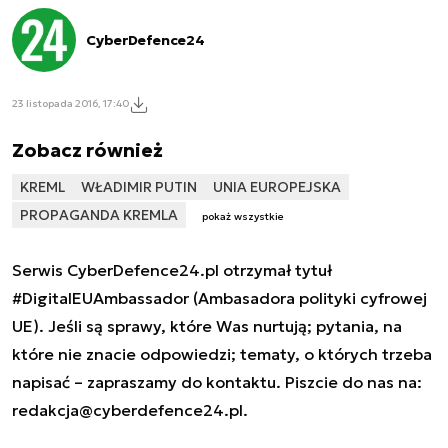
CyberDefence24
23 listopada 2016, 17:40
Zobacz również
KREML
WŁADIMIR PUTIN
UNIA EUROPEJSKA
PROPAGANDA KREMLA
pokaż wszystkie
Serwis CyberDefence24.pl otrzymał tytuł
#DigitalEUAmbassador (Ambasadora polityki cyfrowej
UE). Jeśli są sprawy, które Was nurtują; pytania, na
które nie znacie odpowiedzi; tematy, o których trzeba
napisać – zapraszamy do kontaktu. Piszcie do nas na:
redakcja@cyberdefence24.pl
.