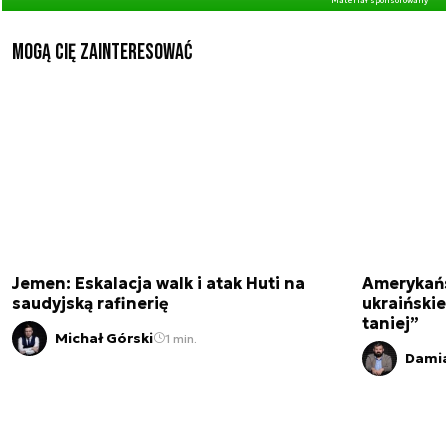
Mogą Cię zainteresować
Jemen: Eskalacja walk i atak Huti na
Amerykańs
saudyjską rafinerię
ukraińskie
taniej”
Michał Górski
1 min.
Damia