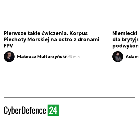
Pierwsze takie ćwiczenia. Korpus
Niemiecki 
Piechoty Morskiej na ostro z dronami
dla brytyjs
FPV
podwykon
Mateusz Multarzyński
Adam 
3 min.