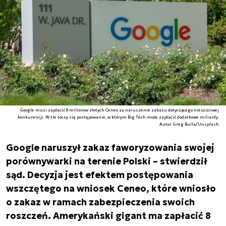
Google musi zapłacić 8 milionów złotych Ceneo za naruszenie zakazu dotyczącego nieuczciwej
konkurencji. W tle toczy się postępowanie, w którym Big Tech może zapłacić dodatkowe miliardy.
Autor. Greg Bulla/Unsplash
Google naruszył zakaz faworyzowania swojej
porównywarki na terenie Polski – stwierdził
sąd. Decyzja jest efektem postępowania
wszczętego na wniosek Ceneo, które wniosło
o zakaz w ramach zabezpieczenia swoich
roszczeń. Amerykański gigant ma zapłacić 8