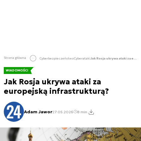
Strona główna
Cyberbezpieczeństwo
Cyberataki
Jak Rosja ukrywa ataki za europejską infrastrukturą?
WIADOMOŚCI
Jak Rosja ukrywa ataki za
europejską infrastrukturą?
Adam Jawor
27.05.2026
8 min.