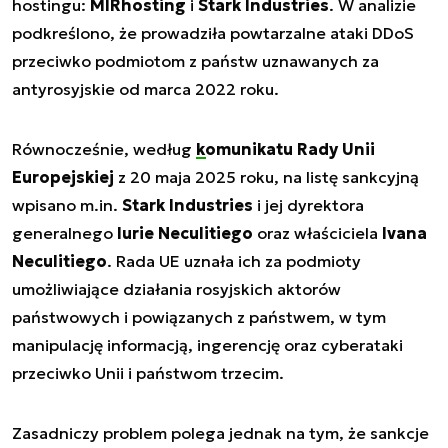
hostingu:
MIRhosting
i
Stark Industries
. W analizie
podkreślono, że prowadziła powtarzalne ataki DDoS
przeciwko podmiotom z państw uznawanych za
antyrosyjskie od marca 2022 roku.
Równocześnie, według
komunikatu Rady Unii
Europejskiej
z 20 maja 2025 roku, na listę sankcyjną
wpisano m.in.
Stark Industries
i jej dyrektora
generalnego
Iurie Neculitiego
oraz właściciela
Ivana
Neculitiego
. Rada UE uznała ich za podmioty
umożliwiające działania rosyjskich aktorów
państwowych i powiązanych z państwem, w tym
manipulację informacją, ingerencję oraz cyberataki
przeciwko Unii i państwom trzecim.
Zasadniczy problem polega jednak na tym, że sankcje