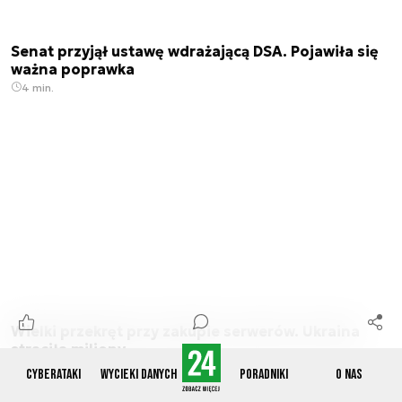
Senat przyjął ustawę wdrażającą DSA. Pojawiła się
ważna poprawka
4 min.
Wielki przekręt przy zakupie serwerów. Ukraina
straciła miliony
1 min.
Cyberataki
Wycieki danych
Poradniki
O nas