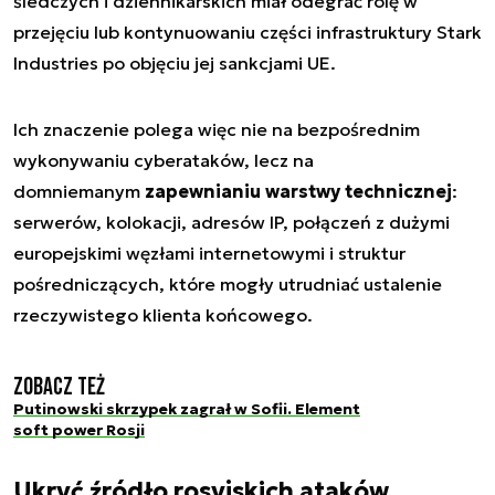
śledczych i dziennikarskich miał odegrać rolę w
przejęciu lub kontynuowaniu części infrastruktury Stark
Industries po objęciu jej sankcjami UE.
Ich znaczenie polega więc nie na bezpośrednim
wykonywaniu cyberataków, lecz na
domniemanym
zapewnianiu warstwy technicznej
:
serwerów, kolokacji, adresów IP, połączeń z dużymi
europejskimi węzłami internetowymi i struktur
pośredniczących, które mogły utrudniać ustalenie
rzeczywistego klienta końcowego.
Zobacz też
Putinowski skrzypek zagrał w Sofii. Element
soft power Rosji
Ukryć źródło rosyjskich ataków