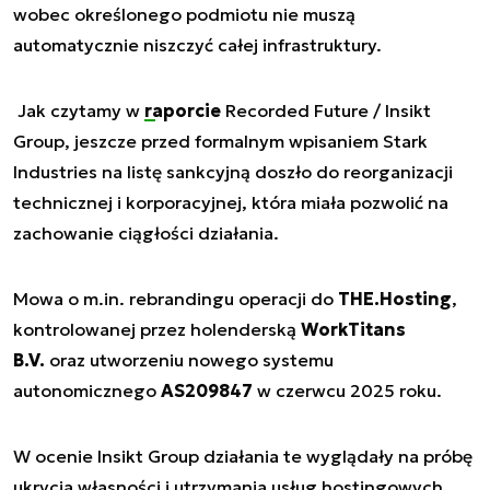
wobec określonego podmiotu nie muszą
automatycznie niszczyć całej infrastruktury.
Jak czytamy w
raporcie
Recorded Future / Insikt
Group, jeszcze przed formalnym wpisaniem Stark
Industries na listę sankcyjną doszło do reorganizacji
technicznej i korporacyjnej, która miała pozwolić na
zachowanie ciągłości działania.
Mowa o m.in. rebrandingu operacji do
THE.Hosting
,
kontrolowanej przez holenderską
WorkTitans
B.V.
oraz utworzeniu nowego systemu
autonomicznego
AS209847
w czerwcu 2025 roku.
W ocenie Insikt Group działania te wyglądały na próbę
ukrycia własności i utrzymania usług hostingowych,