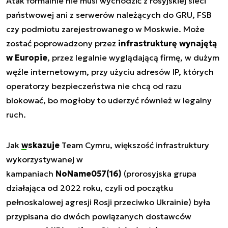
Atak formalnie nie musi wychodzić z rosyjskiej sieci
państwowej ani z serwerów należących do GRU, FSB
czy podmiotu zarejestrowanego w Moskwie. Może
zostać poprowadzony przez
infrastrukturę wynajętą
w Europie
, przez legalnie wyglądającą firmę, w dużym
węźle internetowym, przy użyciu adresów IP, których
operatorzy bezpieczeństwa nie chcą od razu
blokować, bo mogłoby to uderzyć również w legalny
ruch.
Jak
wskazuje
Team Cymru, większość infrastruktury
wykorzystywanej w
kampaniach
NoName057(16)
(prorosyjska grupa
działająca od 2022 roku, czyli od początku
pełnoskalowej agresji Rosji przeciwko Ukrainie) była
przypisana do dwóch powiązanych dostawców