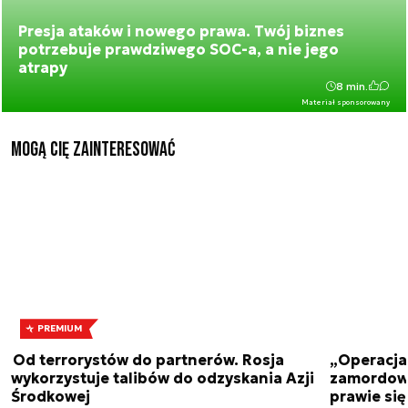
Presja ataków i nowego prawa. Twój biznes
potrzebuje prawdziwego SOC-a, a nie jego
atrapy
8 min.
Materiał sponsorowany
Mogą Cię zainteresować
PREMIUM
Od terrorystów do partnerów. Rosja
„Operacja 
wykorzystuje talibów do odzyskania Azji
zamordowa
Środkowej
prawie się