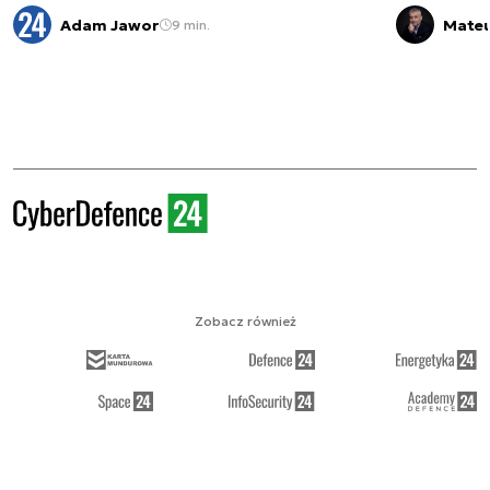
Adam Jawor
Mateu
9 min.
Zobacz również