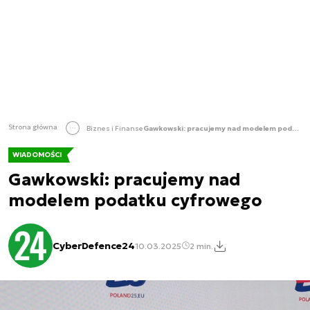
Strona główna
Biznes i Finanse
Gawkowski: pracujemy nad modelem podatku cyfrowego
WIADOMOŚCI
Gawkowski: pracujemy nad
modelem podatku cyfrowego
CyberDefence24
10.03.2025
2 min.