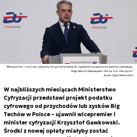
Wicepremier i minister cyfryzacji Krzysztof Gawkowski zapowiedział powstanie podatku cyfrowego.
Kogo będzie obowiązywał i kto na nim skorzysta?
Autor. CyberDefence24
W najbliższych miesiącach Ministerstwo
Cyfryzacji przedstawi projekt podatku
cyfrowego od przychodów lub zysków Big
Techów w Polsce – ujawnił wicepremier i
minister cyfryzacji Krzysztof Gawkowski.
Środki z nowej opłaty miałyby zostać