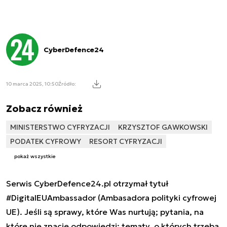
CyberDefence24
10 marca 2025, 10:50
Źródło:
Zobacz również
MINISTERSTWO CYFRYZACJI
KRZYSZTOF GAWKOWSKI
PODATEK CYFROWY
RESORT CYFRYZACJI
pokaż wszystkie
Serwis CyberDefence24.pl otrzymał tytuł
#DigitalEUAmbassador (Ambasadora polityki cyfrowej
UE). Jeśli są sprawy, które Was nurtują; pytania, na
które nie znacie odpowiedzi; tematy, o których trzeba