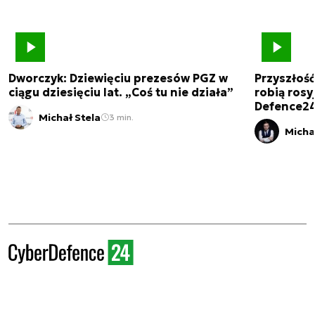
Dworczyk: Dziewięciu prezesów PGZ w
Przyszłoś
ciągu dziesięciu lat. „Coś tu nie działa”
robią rosyj
Defence2
Michał Stela
3 min.
Micha