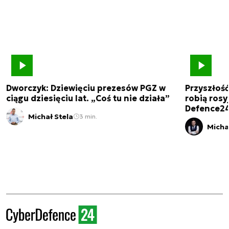
Dworczyk: Dziewięciu prezesów PGZ w
Przyszłoś
ciągu dziesięciu lat. „Coś tu nie działa”
robią rosyj
Defence2
Michał Stela
3 min.
Micha