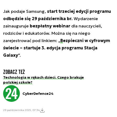
Jak podaje Samsung,
start trzeciej edycji programu
odbędzie się 29 października br.
Wydarzenie
zainauguruje
bezpłatny webinar
dla nauczycieli,
rodziców i edukatorów. Można się na niego
zarejestrować pod linkiem: „
Bezpieczni w cyfrowym
świecie – startuje 3. edycja programu Stacja
Galaxy
”.
Zobacz też
Technologia w rękach dzieci. Czego brakuje
polskiej szkole?
CyberDefence24
29 października 2025, 07:34