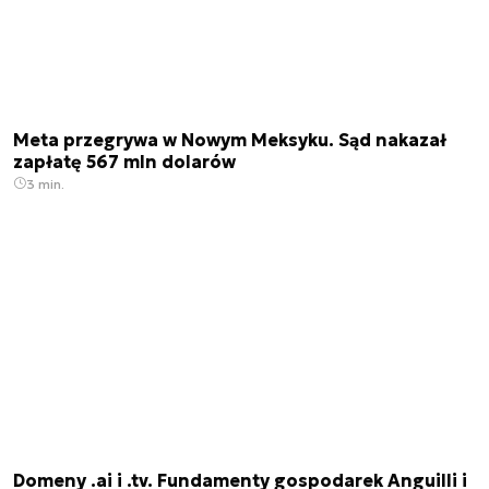
Meta przegrywa w Nowym Meksyku. Sąd nakazał
zapłatę 567 mln dolarów
3 min.
Domeny .ai i .tv. Fundamenty gospodarek Anguilli i