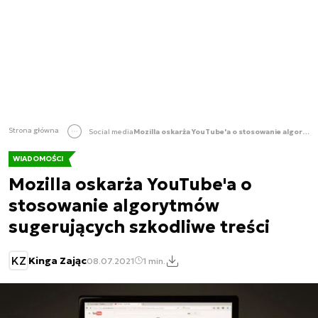
Strona główna
Social media
Mozilla oskarża YouTube'a o stosowanie algorytmów sugerujących szkodliwe treści
WIADOMOŚCI
Mozilla oskarża YouTube'a o
stosowanie algorytmów
sugerujących szkodliwe treści
KZ
Kinga Zając
08.07.2021
1 min.