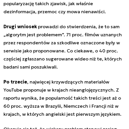
popularyzację takich zjawisk, jak właśnie
dezinformacja, przemoc czy mowa nienawiści.
Drugi wniosek
prowadzi do stwierdzenia, że to sam
„
algorytm jest problemem”. 71 proc. filmów uznanych
przez respondentów za szkodliwe oznaczone były w
serwisie jako proponowane. Co ciekawe, o 40 proc.
częściej zgłaszano sugerowane
wideo
niż te, których
badani sami poszukiwali.
Po trzecie
, najwięcej krzywdzących materiałów
YouTube proponuje w krajach nieanglojęzycznych. Z
raportu wynika, że popularność takich treści jest aż o
60 proc. wyższa w Brazylii, Niemczech i Francji niż w
krajach, w których angielski jest pierwszym językiem.
Okazuje się też, że większy problem stanowi zasięg