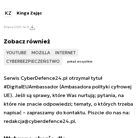
KZ
Kinga Zając
8 lipca 2021, 14:11
Zobacz również
YOUTUBE
MOZILLA
INTERNET
CYBERBEZPIECZEŃSTWO
pokaż wszystkie
Serwis CyberDefence24.pl otrzymał tytuł
#DigitalEUAmbassador (Ambasadora polityki cyfrowej
UE). Jeśli są sprawy, które Was nurtują; pytania, na
które nie znacie odpowiedzi; tematy, o których trzeba
napisać – zapraszamy do kontaktu. Piszcie do nas na:
redakcja@cyberdefence24.pl
.