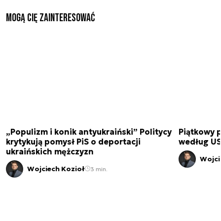
Mogą Cię zainteresować
„Populizm i konik antyukraiński” Politycy
Piątkowy 
krytykują pomysł PiS o deportacji
według USA
ukraińskich mężczyzn
Wojci
Wojciech Kozioł
3 min.