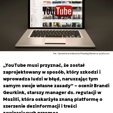
Fot. TymonOziemblewski/Pixabay/Domena publiczna
„YouTube musi przyznać, że został
zaprojektowany w sposób, który szkodzi i
wprowadza ludzi w błąd, naruszając tym
samym swoje własne zasady” – ocenił Brandi
Geurkink, starszy manager ds. regulacji w
Mozilli, która oskarżyła znaną platformę o
szerzenie dezinformacji i treści
zawierających przemoc.