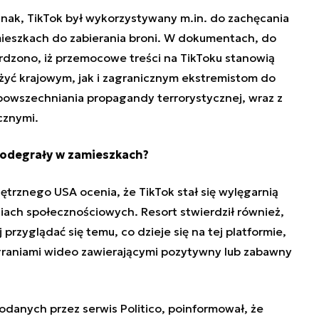
nak, TikTok był wykorzystywany m.in. do zachęcania
mieszkach do zabierania broni. W dokumentach, do
ierdzono, iż przemocowe treści na TikToku stanowią
użyć krajowym, jak i zagranicznym ekstremistom do
powszechniania propagandy terrorystycznej, wraz z
cznymi.
 odegrały w zamieszkach?
rznego USA ocenia, że TikTok stał się wylęgarnią
ach społecznościowych. Resort stwierdził również,
przyglądać się temu, co dzieje się na tej platformie,
agraniami wideo zawierającymi pozytywny lub zabawny
podanych przez serwis Politico, poinformował, że