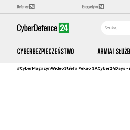
Cyberbezpieczeństwo
Armia i Służ
#CyberMagazyn
Wideo
Strefa Pekao SA
Cyber24Days - r