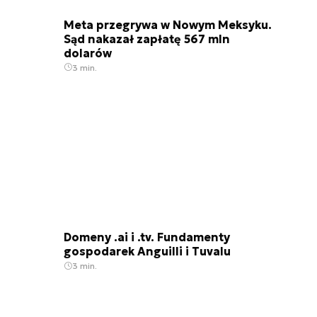
Meta przegrywa w Nowym Meksyku.
Sąd nakazał zapłatę 567 mln
dolarów
3 min.
Domeny .ai i .tv. Fundamenty
gospodarek Anguilli i Tuvalu
3 min.