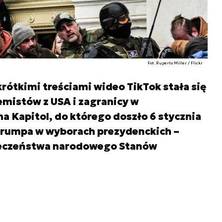
Fot. Ruperto Miller / Flickr
krótkimi treściami wideo TikTok stała się
mistów z USA i zagranicy w
a Kapitol, do którego doszło 6 stycznia
 Trumpa w wyborach prezydenckich –
ieczeństwa narodowego Stanów