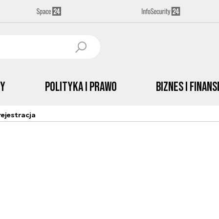
by
Polityka i prawo
Biznes i Finans
ejestracja