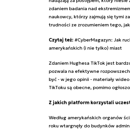
nadążają za postępem, który niesie
zdaniem badania nad ekstremizmem 
naukowcy, którzy zajmują się tymi z
trudności ze zrozumieniem tego, jak
Czytaj też:
#CyberMagazyn: Jak ruch
amerykańskich (i nie tylko) miast
Zdaniem Hughesa TikTok jest bardz
pozwala na efektywne rozpowszech
być - w jego opinii - materiały wid
TikToku są obecne, pomimo ogłoszon
Z jakich platform korzystali uczes
Według amerykańskich organów ścig
roku wtargnęły do budynków administ