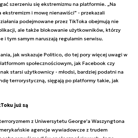
ać szerzeniu się ekstremizmu na platformie. „Na
a ekstremizm i mowę nienawiści” - przekazali
 działania podejmowane przez TikToka obejmują nie
plikacji, ale także blokowanie użytkowników, którzy
e i tym samym naruszają regulamin serwisu.
ia, jak wskazuje Politico, do tej pory więcej uwagi w
 platformom społecznościowym, jak Facebook czy
nak starsi użytkownicy - młodsi, bardziej podatni na
andę terrorystyczną,
sięgają po platformy takie, jak
Toku już są
terroryzmem z Uniwersytetu George'a Waszyngtona
amerykańskie agencje wywiadowcze z trudem