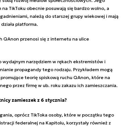
 z sobą rozwój mediów społecznościowych. Jego
na TikToku obecnie posuwają się bardzo wolno, a
agadnieniami, należą do starszej grupy wiekowej i mają
 działa platforma.
 QAnon przenosi się z internetu na ulice
o wydajnym narzędziem w rękach ekstremistów i
nianie propagandy tego rodzaju. Przykładem mogą
eo promujące teorię spiskową ruchu QAnon, które na
ego przez firmę w ub. roku zakazu ich zamieszczania.
tnicy zamieszek z 6 stycznia?
ania, oprócz TikToka osoby, które w początku tego
racji federalnej na Kapitolu, korzystały również z