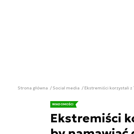
Strona główna
Social media
Ekstremiści korzystali 
WIADOMOŚCI
Ekstremiści ko
by namawiać 