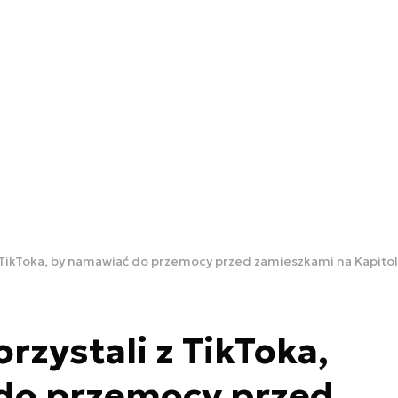
z TikToka, by namawiać do przemocy przed zamieszkami na Kapito
rzystali z TikToka,
do przemocy przed