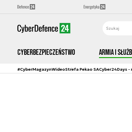
Cyberbezpieczeństwo
Armia i Służ
#CyberMagazyn
Wideo
Strefa Pekao SA
Cyber24Days - r