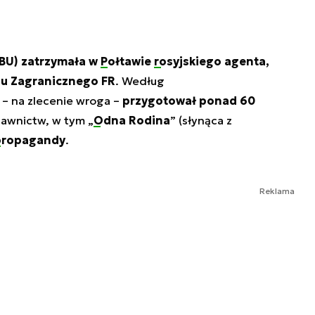
BU) zatrzymała w
Połtawie
rosyjskiego agenta
,
du Zagranicznego FR
. Według
 – na zlecenie wroga –
przygotował ponad 60
awnictw, w tym „
Odna Rodina
” (słynąca z
propagandy
.
Reklama