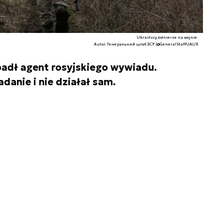
Ukraińscy żołnierze na wojnie.
Autor. Генеральний штаб ЗСУ (@GeneralStaffUA)/X
padł agent rosyjskiego wywiadu.
danie i nie działał sam.