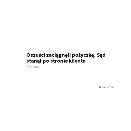
Oszuści zaciągnęli pożyczkę. Sąd
stanął po stronie klienta
2 min.
Reklama