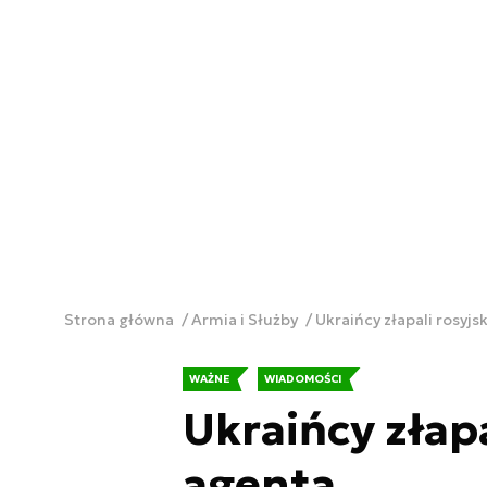
Strona główna
Armia i Służby
Ukraińcy złapali rosyj
WAŻNE
WIADOMOŚCI
Ukraińcy złapa
agenta