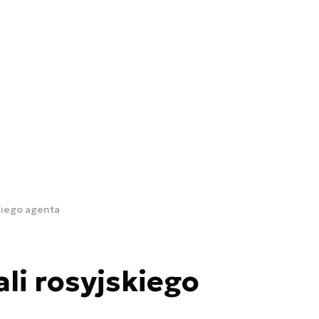
skiego agenta
li rosyjskiego