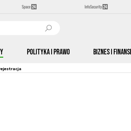
by
Polityka i prawo
Biznes i Finans
ejestracja