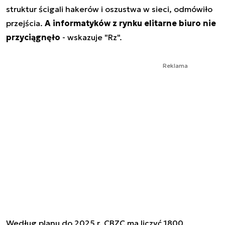
struktur ścigali hakerów i oszustwa w sieci, odmówiło
przejścia.
A informatyków z rynku elitarne biuro nie
przyciągnęło
- wskazuje "Rz".
Reklama
Według planu do 2025 r. CBZC ma liczyć 1800