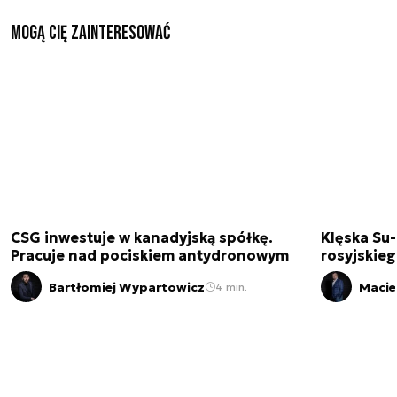
Mogą Cię zainteresować
CSG inwestuje w kanadyjską spółkę.
Klęska Su-
Pracuje nad pociskiem antydronowym
rosyjskie
Bartłomiej Wypartowicz
Macie
4 min.