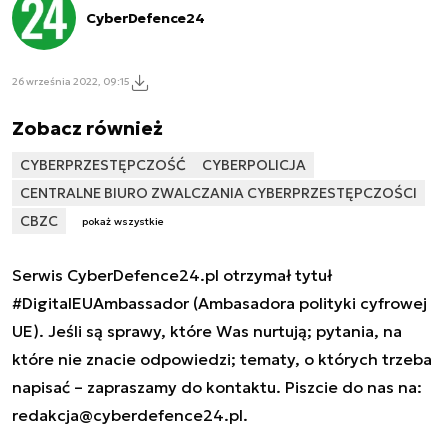
CyberDefence24
26 września 2022, 09:15
Zobacz również
CYBERPRZESTĘPCZOŚĆ
CYBERPOLICJA
CENTRALNE BIURO ZWALCZANIA CYBERPRZESTĘPCZOŚCI
CBZC
pokaż wszystkie
Serwis CyberDefence24.pl otrzymał tytuł
#DigitalEUAmbassador (Ambasadora polityki cyfrowej
UE). Jeśli są sprawy, które Was nurtują; pytania, na
które nie znacie odpowiedzi; tematy, o których trzeba
napisać – zapraszamy do kontaktu. Piszcie do nas na:
redakcja@cyberdefence24.pl
.