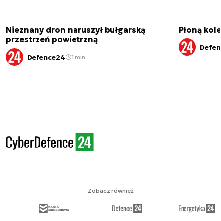
Nieznany dron naruszył bułgarską
Płoną kole
przestrzeń powietrzną
Defen
Defence24
1 min.
Zobacz również