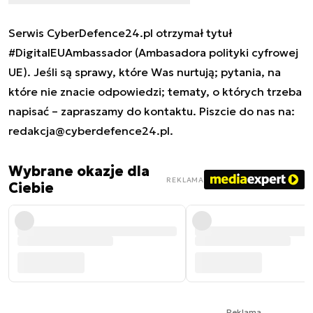
Serwis CyberDefence24.pl otrzymał tytuł
#DigitalEUAmbassador (Ambasadora polityki cyfrowej
UE). Jeśli są sprawy, które Was nurtują; pytania, na
które nie znacie odpowiedzi; tematy, o których trzeba
napisać – zapraszamy do kontaktu. Piszcie do nas na:
redakcja@cyberdefence24.pl
.
Wybrane okazje dla
REKLAMA
Ciebie
Reklama