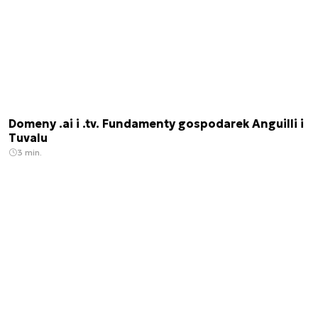
Domeny .ai i .tv. Fundamenty gospodarek Anguilli i
Tuvalu
3 min.