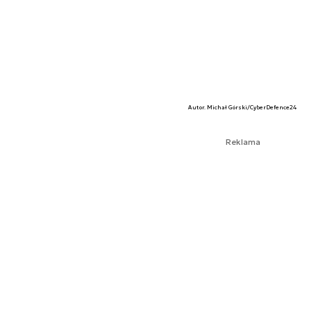
Autor. Michał Górski/CyberDefence24
Reklama