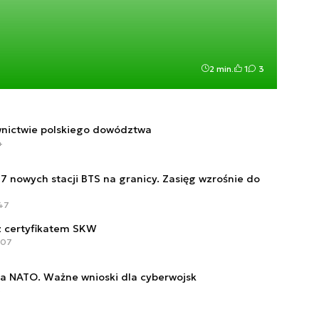
2 min.
1
3
wnictwie polskiego dowództwa
4
7 nowych stacji BTS na granicy. Zasięg wzrośnie do
:47
 certyfikatem SKW
:07
ia NATO. Ważne wnioski dla cyberwojsk
8