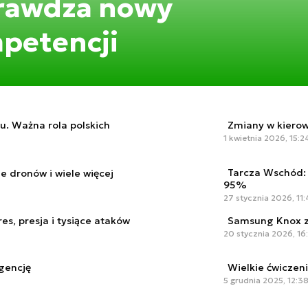
prawdza nowy
petencji
u. Ważna rola polskich
Zmiany w kiero
1 kwietnia 2026, 15:2
Tarcza Wschód: 
 dronów i wiele więcej
95%
27 stycznia 2026, 11
es, presja i tysiące ataków
Samsung Knox z
20 stycznia 2026, 16
igencję
Wielkie ćwiczen
5 grudnia 2025, 12:3