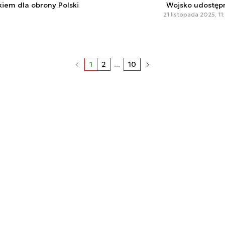
kiem dla obrony Polski
Wojsko udostępn
21 listopada 2025, 11
1
2
...
10