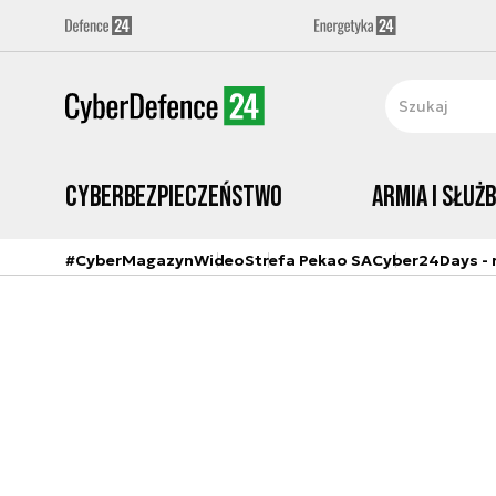
Cyberbezpieczeństwo
Armia i Służ
#CyberMagazyn
Wideo
Strefa Pekao SA
Cyber24Days - r