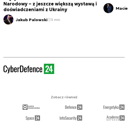
Narodowy – z jeszcze większą wystawą i
Macie
doświadczeniami z Ukrainy
Jakub Palowski
3 min.
Zobacz również