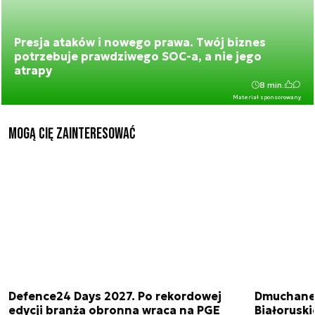
Presja ataków i nowego prawa. Twój biznes
potrzebuje prawdziwego SOC-a, a nie jego
atrapy
8 min.
Materiał sponsorowany
Mogą Cię zainteresować
Defence24 Days 2027. Po rekordowej
Dmuchane 
edycji branża obronna wraca na PGE
Białorusk