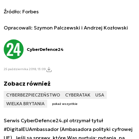
Źródło: Forbes
Opracowali: Szymon Palczewski i Andrzej Kozłowski
CyberDefence24
25 października 2018, 13:09
Zobacz również
CYBERBEZPIECZEŃSTWO
CYBERATAK
USA
WIELKA BRYTANIA
pokaż wszystkie
Serwis CyberDefence24.pl otrzymał tytuł
#DigitalEUAmbassador (Ambasadora polityki cyfrowej
UE). Jeśli są sprawy, które Was nurtują; pytania, na