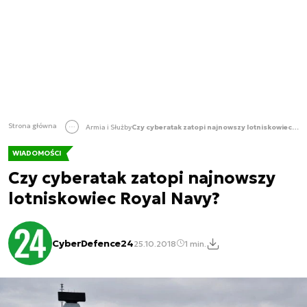
Strona główna
Armia i Służby
Czy cyberatak zatopi najnowszy lotniskowiec Royal Navy?
WIADOMOŚCI
Czy cyberatak zatopi najnowszy
lotniskowiec Royal Navy?
CyberDefence24
25.10.2018
1 min.