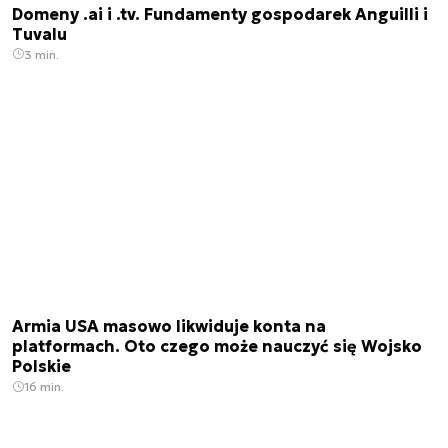
Domeny .ai i .tv. Fundamenty gospodarek Anguilli i
Tuvalu
3 min.
Armia USA masowo likwiduje konta na
platformach. Oto czego może nauczyć się Wojsko
Polskie
16 min.