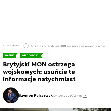
Strona główna
Armia i Służby
Brytyjski MON ostrzega wojskowych: usuńcie te informacje natychmiast
WAŻNE
WIADOMOŚCI
Brytyjski MON ostrzega
wojskowych: usuńcie te
informacje natychmiast
Szymon Palczewski
04.08.2022
2 min.