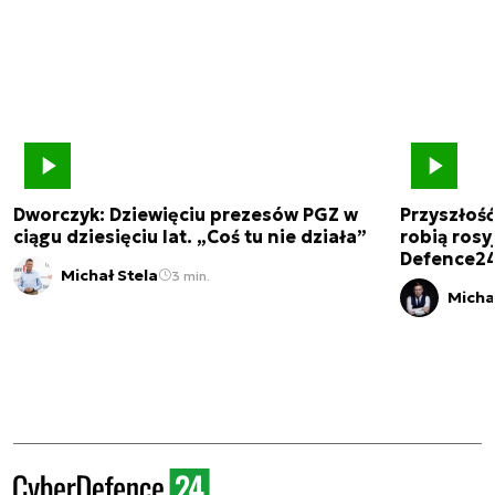
Dworczyk: Dziewięciu prezesów PGZ w
Przyszłoś
ciągu dziesięciu lat. „Coś tu nie działa”
robią rosyj
Defence2
Michał Stela
3 min.
Micha