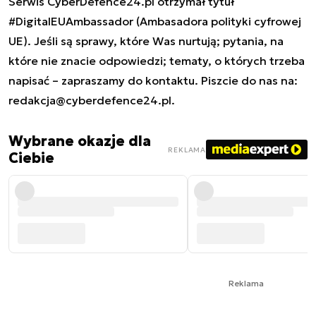
Serwis CyberDefence24.pl otrzymał tytuł
#DigitalEUAmbassador (Ambasadora polityki cyfrowej
UE). Jeśli są sprawy, które Was nurtują; pytania, na
które nie znacie odpowiedzi; tematy, o których trzeba
napisać – zapraszamy do kontaktu. Piszcie do nas na:
redakcja@cyberdefence24.pl
.
Wybrane okazje dla
REKLAMA
Ciebie
Reklama