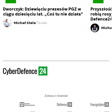
Dworczyk: Dziewięciu prezesów PGZ w
Przyszłoś
ciągu dziesięciu lat. „Coś tu nie działa”
robią rosyj
Defence2
Michał Stela
3 min.
Micha
Zobacz również