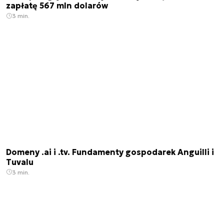
zapłatę 567 mln dolarów
3 min.
Domeny .ai i .tv. Fundamenty gospodarek Anguilli i
Tuvalu
3 min.