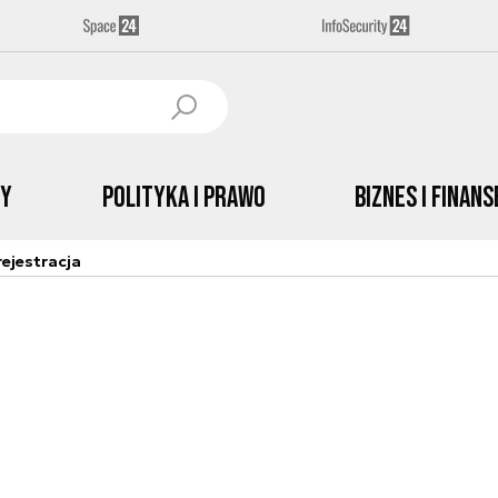
by
Polityka i prawo
Biznes i Finans
ejestracja