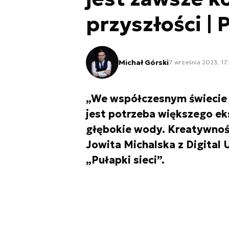
przyszłości | 
Michał Górski
7 września 2023, 17:
„We współczesnym świecie 
jest potrzeba większego e
głębokie wody. Kreatywnoś
Jowita Michalska z Digital
„Pułapki sieci”.