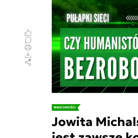
WIADOMOŚCI
Jowita Micha
jest zawsze 