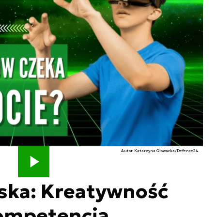
Autor. Katarzyna Głowacka/Defence24
lska: Kreatywność
kompetencją