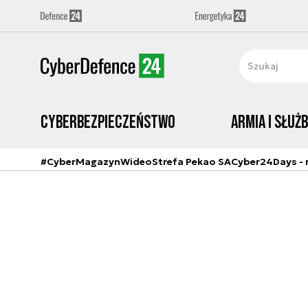
Cyberbezpieczeństwo
Armia i Służ
#CyberMagazyn
Wideo
Strefa Pekao SA
Cyber24Days - r