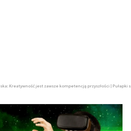
ska: Kreatywność jest zawsze kompetencją przyszłości | Pułapki s