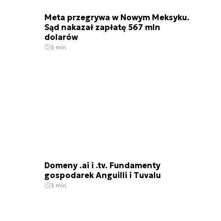
Meta przegrywa w Nowym Meksyku.
Sąd nakazał zapłatę 567 mln
dolarów
3 min.
Domeny .ai i .tv. Fundamenty
gospodarek Anguilli i Tuvalu
3 min.