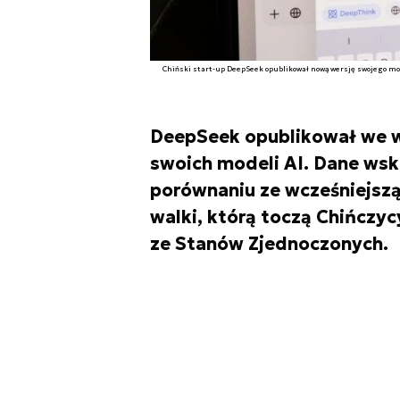
Chiński start-up DeepSeek opublikował nową wersję swojego mo
DeepSeek opublikował we wt
swoich modeli AI. Dane wska
porównaniu ze wcześniejszą 
walki, którą toczą Chińczycy
ze Stanów Zjednoczonych.