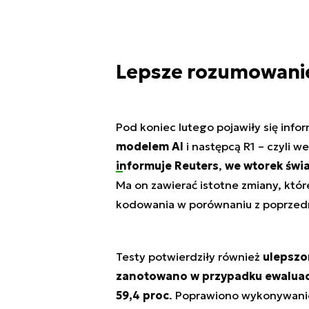
Lepsze rozumowanie
Pod koniec lutego pojawiły się info
modelem AI
i następcą R1 – czyli we
informuje Reuters
,
we wtorek świa
Ma on zawierać istotne zmiany, któ
kodowania w porównaniu z poprzedn
Testy potwierdziły również
ulepszo
zanotowano w przypadku ewaluacji
59,4 proc
. Poprawiono wykonywan