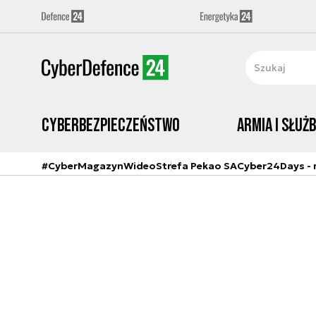
Cyberbezpieczeństwo
Armia i Służ
#CyberMagazyn
Wideo
Strefa Pekao SA
Cyber24Days - r