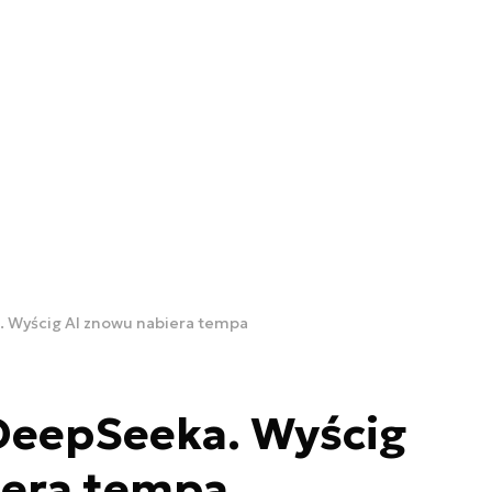
 Wyścig AI znowu nabiera tempa
DeepSeeka. Wyścig
iera tempa