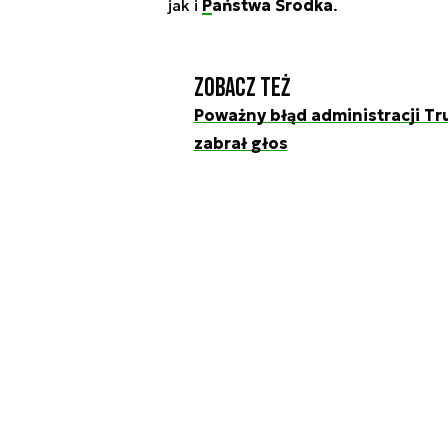
jak i
Państwa Środka
.
Zobacz też
Poważny błąd administracji T
zabrał głos