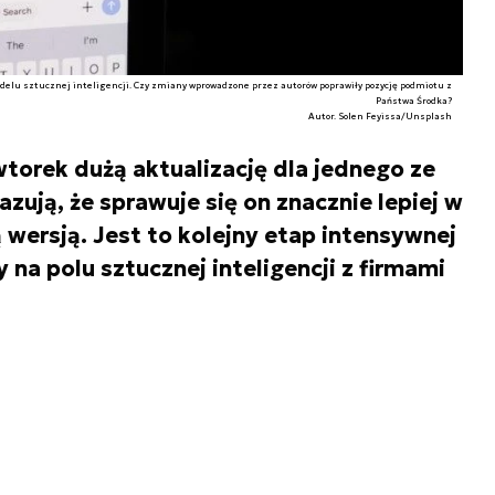
delu sztucznej inteligencji. Czy zmiany wprowadzone przez autorów poprawiły pozycję podmiotu z
Państwa Środka?
Autor. Solen Feyissa/Unsplash
orek dużą aktualizację dla jednego ze
zują, że sprawuje się on znacznie lepiej w
wersją. Jest to kolejny etap intensywnej
 na polu sztucznej inteligencji z firmami