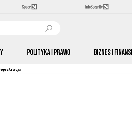
by
Polityka i prawo
Biznes i Finans
ejestracja