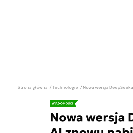
Strona główna
Technologie
Nowa wersja DeepSeeka.
WIADOMOŚCI
Nowa wersja 
AI znowu nab