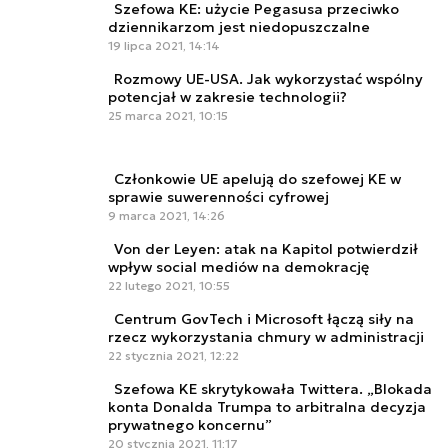
Szefowa KE: użycie Pegasusa przeciwko
dziennikarzom jest niedopuszczalne
19 lipca 2021, 14:14
Rozmowy UE-USA. Jak wykorzystać wspólny
potencjał w zakresie technologii?
25 marca 2021, 10:15
Członkowie UE apelują do szefowej KE w
sprawie suwerenności cyfrowej
9 marca 2021, 14:26
Von der Leyen: atak na Kapitol potwierdził
wpływ social mediów na demokrację
22 lutego 2021, 10:55
Centrum GovTech i Microsoft łączą siły na
rzecz wykorzystania chmury w administracji
22 stycznia 2021, 12:22
Szefowa KE skrytykowała Twittera. „Blokada
konta Donalda Trumpa to arbitralna decyzja
prywatnego koncernu”
20 stycznia 2021, 11:17