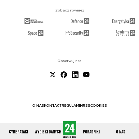
Zobacz również
Obserwuj nas
O NAS
KONTAKT
REGULAMIN
RSS
COOKIES
Cyberataki
Wycieki danych
Poradniki
O nas
© 2012-2026 CYBERDEFENCE24