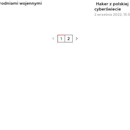
zbrodniami wojennymi
Haker z polskiej
cyberświecie
2 września 2022, 15:3
1
2