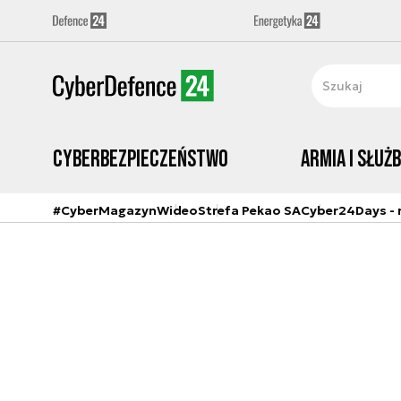
Cyberbezpieczeństwo
Armia i Służ
#CyberMagazyn
Wideo
Strefa Pekao SA
Cyber24Days - r