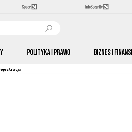
by
Polityka i prawo
Biznes i Finans
ejestracja