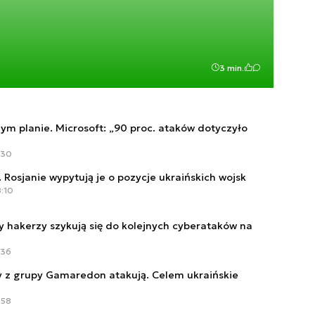
3 min.
zym planie. Microsoft: „90 proc. ataków dotyczyło
:30
. Rosjanie wypytują je o pozycje ukraińskich wojsk
8:10
cy hakerzy szykują się do kolejnych cyberataków na
:36
 z grupy Gamaredon atakują. Celem ukraińskie
:58