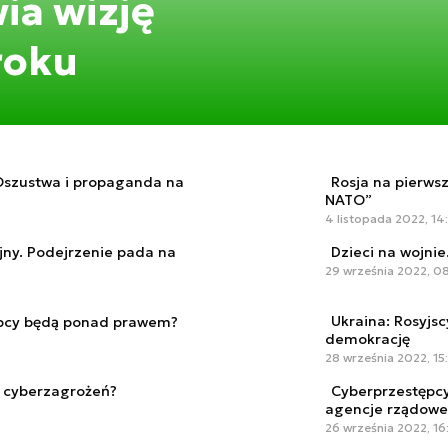
ia wizję
roku
Oszustwa i propaganda na
Rosja na pierws
NATO”
4 listopada 2022, 14
jny. Podejrzenie pada na
Dzieci na wojnie
29 września 2022, 0
Ukraina: Rosyjs
ępcy będą ponad prawem?
demokrację
28 września 2022, 15
z cyberzagrożeń?
Cyberprzestępcy
agencje rządowe
26 września 2022, 16