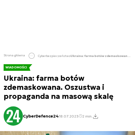
Strona główna
Cyberbezpieczeństwo
Ukraina: farma botów zdemaskowana. Oszustwa i propaganda na masową skalę
WIADOMOŚCI
Ukraina: farma botów
zdemaskowana. Oszustwa i
propaganda na masową skalę
CyberDefence24
18.07.2023
2 min.