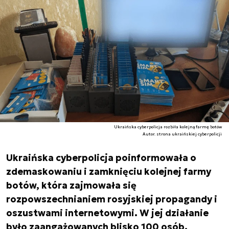
Ukraińska cyberpolicja rozbiła kolejną farmę botów
Autor. strona ukraińskiej cyberpolicji
Ukraińska cyberpolicja poinformowała o
zdemaskowaniu i zamknięciu kolejnej farmy
botów, która zajmowała się
rozpowszechnianiem rosyjskiej propagandy i
oszustwami internetowymi. W jej działanie
było zaangażowanych blisko 100 osób.