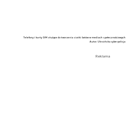
Telefony i karty SIM służące do tworzenia siatki botów w mediach społecznościowych
Autor. Ukraińska cyberpolicja
Reklama