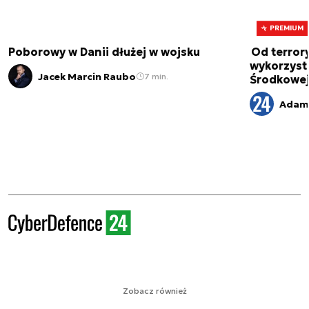
PREMIUM
Poborowy w Danii dłużej w wojsku
Od terror
wykorzystu
Jacek Marcin Raubo
7 min.
Środkowe
Adam
Zobacz również