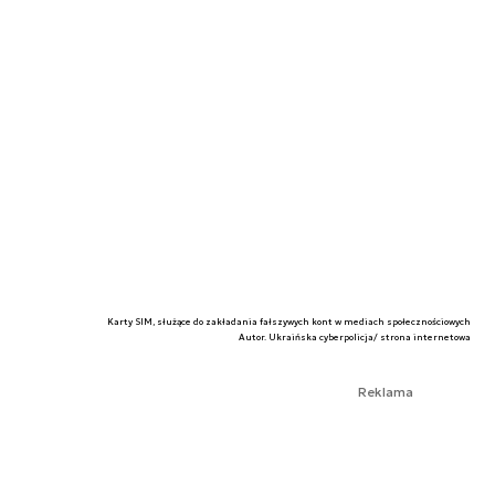
Karty SIM, służące do zakładania fałszywych kont w mediach społecznościowych
Autor. Ukraińska cyberpolicja/ strona internetowa
Reklama