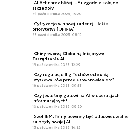
AI Act coraz bliżej. UE uzgadnia kolejne
szczegóły
26 października 2023, 13:20
Cyfryzacja w nowej kadencji. Jakie
priorytety? [OPINIA]
23 października 2023, 08:12
Chiny tworzą Globalną Inicjatywę
Zarządzania AI
19 października 2023, 12:29
Czy regulacje Big Techów ochronią
użytkowników przed utowarowieniem?
16 października 2023, 09:55
Czy jesteśmy gotowi na AI w operacjach
informacyjnych?
16 października 2023, 08:26
Szef IBM: firmy powinny być odpowiedzialne
za błędy swojej AI
13 października 2023, 16:25