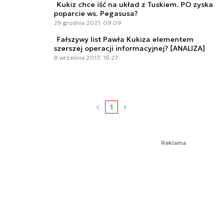
Kukiz chce iść na układ z Tuskiem. PO zyska
poparcie ws. Pegasusa?
29 grudnia 2021, 09:09
Fałszywy list Pawła Kukiza elementem
szerszej operacji informacyjnej? [ANALIZA]
8 września 2017, 16:27
1
Reklama