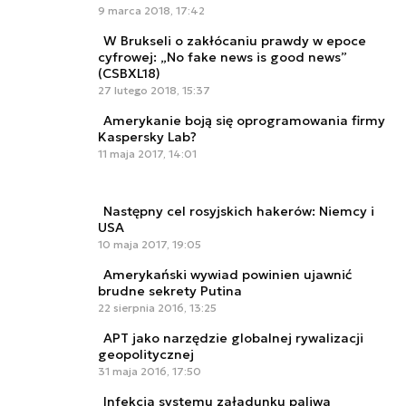
9 marca 2018, 17:42
W Brukseli o zakłócaniu prawdy w epoce
cyfrowej: „No fake news is good news”
(CSBXL18)
27 lutego 2018, 15:37
Amerykanie boją się oprogramowania firmy
Kaspersky Lab?
11 maja 2017, 14:01
Następny cel rosyjskich hakerów: Niemcy i
USA
10 maja 2017, 19:05
Amerykański wywiad powinien ujawnić
brudne sekrety Putina
22 sierpnia 2016, 13:25
APT jako narzędzie globalnej rywalizacji
geopolitycznej
31 maja 2016, 17:50
Infekcja systemu załadunku paliwa