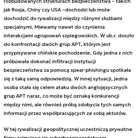
rozbudowanych strukturach bezpieczeństwa – takich
jak
Rosja
,
Chiny
czy USA –dochodzi lub może
dochodzić do rywalizacji między różnymi służbami
specjalnymi. Miewamy nawet do czynienia
interakcjami ugrupowań szpiegowskich. W ub.r. doszło
do
konfrontacji dwóch grup APT
, którym jest
przypisywane chińskie pochodzenie. Gdy jedna z nich
próbowała dokonać infiltracji instytucji
bezpieczeństwa za pomocą spear-phishingu spotkała
się z taką samą odpowiedzią. W innej sytuacji, jedna
osoba stała się
celem ataku dwóch anglojęzycznych
grup APT naraz
, co może być oznaką konkurencji
między nimi, ale również próbą zdobycia tych samych
informacji przez współpracujących ze sobą aktorów.
W tej rywalizacji geopolitycznej uczestniczą prywatne
firmy zajmujące się cyberbezpieczeństwem.