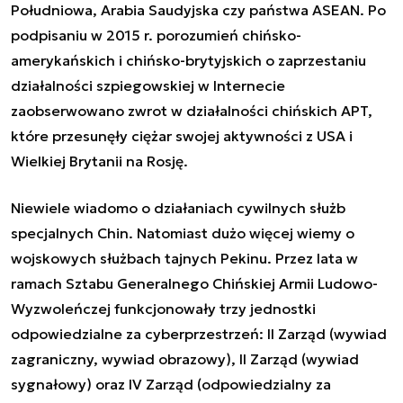
Południowa, Arabia Saudyjska czy państwa ASEAN. Po
podpisaniu w 2015 r. porozumień chińsko-
amerykańskich i chińsko-brytyjskich o zaprzestaniu
działalności szpiegowskiej w Internecie
zaobserwowano zwrot w działalności chińskich APT,
które
przesunęły ciężar swojej aktywności
z USA i
Wielkiej Brytanii na Rosję.
Niewiele wiadomo o działaniach cywilnych służb
specjalnych Chin. Natomiast dużo więcej wiemy o
wojskowych służbach tajnych Pekinu. Przez lata w
ramach Sztabu Generalnego Chińskiej Armii Ludowo-
Wyzwoleńczej
funkcjon
owały
trzy jednostki
odpowiedzialne za cyberprzestrzeń: II Zarząd (wywiad
zagraniczny, wywiad obrazowy), II Zarząd (wywiad
sygnałowy) oraz IV Zarząd (odpowiedzialny za