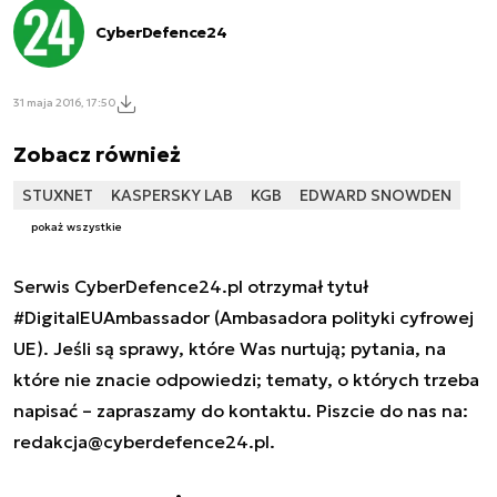
CyberDefence24
31 maja 2016, 17:50
Zobacz również
STUXNET
KASPERSKY LAB
KGB
EDWARD SNOWDEN
pokaż wszystkie
Serwis CyberDefence24.pl otrzymał tytuł
#DigitalEUAmbassador (Ambasadora polityki cyfrowej
UE). Jeśli są sprawy, które Was nurtują; pytania, na
które nie znacie odpowiedzi; tematy, o których trzeba
napisać – zapraszamy do kontaktu. Piszcie do nas na:
redakcja@cyberdefence24.pl
.