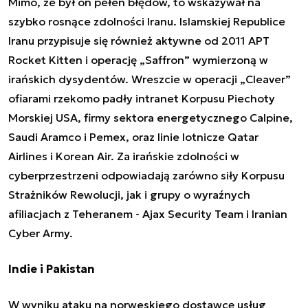
Mimo, że był on
pełen błędów
, to wskazywał na
szybko rosnące zdolności Iranu. Islamskiej Republice
Iranu przypisuje się również aktywne od 2011
APT
Rocket Kitten
i
operację „Saffron”
wymierzoną w
irańskich dysydentów. Wreszcie w
operacji „Cleaver”
ofiarami
rzekomo padły
intranet Korpusu Piechoty
Morskiej USA, firmy sektora energetycznego Calpine,
Saudi Aramco i Pemex, oraz linie lotnicze Qatar
Airlines i Korean Air. Za irańskie zdolności w
cyberprzestrzeni odpowiadają zarówno
siły Korpusu
Strażników Rewolucji
, jak i grupy o wyraźnych
afiliacjach z Teheranem - Ajax Security Team i Iranian
Cyber Army.
Indie i Pakistan
W wyniku ataku na norweskiego dostawcę usług