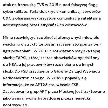
atak na francuską TV5 w 2015 r.
pod fałszywą flagą
cyberkalifatu
. Turla do ukrycia komunikacji serwerów
C&C z ofiarami
wykorzystuje komunikację satelitarną
udostępnianą przez afrykańskich dostawców.
Mimo rozwiniętych zdolności ofensywnych niewiele
wiadomo o strukturze organizacyjnej stojącej za tymi
ugrupowaniami. W 2003 r. rozwiązano rosyjską tajną
służbę FAPSI, której zakres obowiązków był zbliżony
do NSA, a jej pracowników
rozdzielono do innych
służb
. Do FSB przydzielono
Główny Zarząd Wywiadu
Radioelektronicznego
. W 2016 r.
pojawiły się
informacje, że za APT28 stoi właśnie FSB.
Zastosowanie grup APT przez Moskwę jest traktowane
jako wymiar wojny hybrydowej
przez niemiecki
kontrwywiad
.