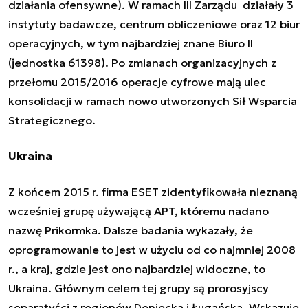
działania ofensywne). W ramach III Zarządu
działały
3
instytuty badawcze, centrum obliczeniowe oraz 12 biur
operacyjnych, w tym najbardziej znane
Biuro II
(jednostka 61398)
. Po zmianach organizacyjnych z
przełomu 2015/2016 operacje cyfrowe mają ulec
konsolidacji w ramach nowo utworzonych
Sił Wsparcia
Strategicznego
.
Ukraina
Z końcem 2015 r. firma ESET zidentyfikowała nieznaną
wcześniej grupę używającą APT, któremu nadano
nazwę
Prikormka
. Dalsze badania wykazały, że
oprogramowanie to jest w użyciu od co najmniej 2008
r., a kraj, gdzie jest ono najbardziej widoczne, to
Ukraina. Głównym celem tej grupy są prorosyjscy
separatyści z regionów Doniecka i Ługańska. Wskazuje