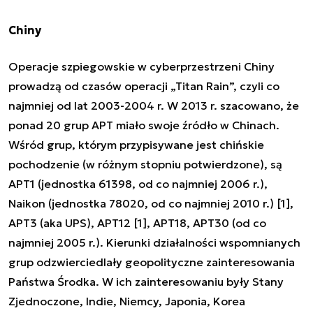
Chiny
Operacje szpiegowskie w cyberprzestrzeni Chiny
prowadzą od czasów operacji „
Titan Rain
”, czyli co
najmniej od lat 2003-2004 r. W 2013 r. szacowano, że
ponad 20 grup APT miało swoje źródło w Chinach.
Wśród grup, którym przypisywane jest chińskie
pochodzenie (w różnym stopniu potwierdzone), są
APT1 (jednostka 61398,
od co najmniej 2006 r
.
)
,
Naikon (jednostka 78020,
od co najmniej 2010 r
.
)
[
1
],
APT3 (aka UPS)
,
APT12
[
1
],
APT18
,
APT30 (od co
najmniej 2005 r.)
. Kierunki działalności wspomnianych
grup odzwierciedlały geopolityczne zainteresowania
Państwa Środka. W ich zainteresowaniu były Stany
Zjednoczone, Indie, Niemcy, Japonia, Korea