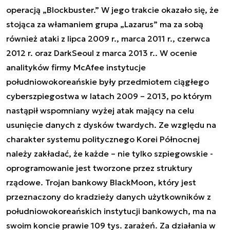
operacją „
Blockbuster
.” W jego trakcie okazało się, że
stojąca za włamaniem grupa „Lazarus” ma za sobą
również ataki z
lipca 2009
r.,
marca 2011
r.,
czerwca
2012
r. oraz
DarkSeoul z marca 2013
r.. W ocenie
analityków firmy McAfee instytucje
południowokoreańskie były
przedmiotem ciągłego
cyberszpiegostwa w latach 2009 – 2013
, po którym
nastąpił wspomniany wyżej atak mający na celu
usunięcie danych z dysków twardych. Ze względu na
charakter systemu politycznego Korei Północnej
należy zakładać, że każde – nie tylko szpiegowskie -
oprogramowanie jest tworzone przez struktury
rządowe. Trojan bankowy BlackMoon, który jest
przeznaczony do kradzieży danych użytkowników z
południowokoreańskich instytucji bankowych, ma na
swoim koncie
prawie 109 tys.
z
arażeń
. Za działania w