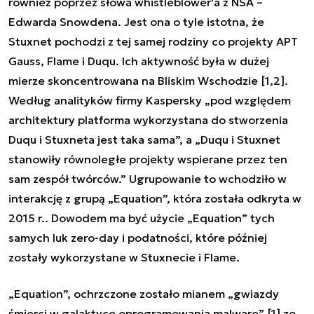
również poprzez
słowa whistleblower'a z NSA
–
Edwarda Snowdena. Jest ona o tyle istotna, że
Stuxnet
pochodzi
z tej samej rodziny co projekty APT
Gauss, Flame i Duqu. Ich aktywność była w dużej
mierze skoncentrowana na Bliskim Wschodzie [
1
,
2
].
Według analityków firmy Kaspersky „
pod względem
architektury platforma wykorzystana do stworzenia
Duqu i Stuxneta jest taka sama
”, a „Duqu i Stuxnet
stanowiły równoległe projekty wspierane przez ten
sam zespół twórców.” Ugrupowanie to wchodziło w
interakcję z grupą „Equation”, która została odkryta w
2015 r.. Dowodem ma być użycie „Equation” tych
samych luk zero-day i podatności, które później
zostały wykorzystane w Stuxnecie i Flame.
„Equation”, ochrzczone zostało mianem „
gwiazdy
śmierci w galaktyce oprogramowania malware
” [
1
] ze