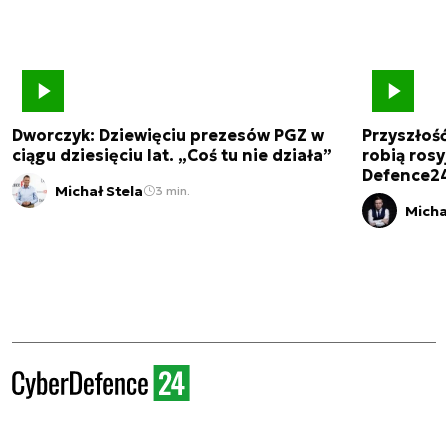
Dworczyk: Dziewięciu prezesów PGZ w
Przyszłoś
ciągu dziesięciu lat. „Coś tu nie działa”
robią rosyj
Defence2
Michał Stela
3 min.
Micha