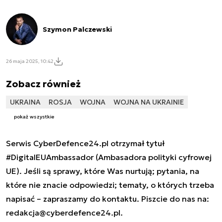
Szymon Palczewski
26 maja 2025, 10:42
Zobacz również
UKRAINA
ROSJA
WOJNA
WOJNA NA UKRAINIE
pokaż wszystkie
Serwis CyberDefence24.pl otrzymał tytuł
#DigitalEUAmbassador (Ambasadora polityki cyfrowej
UE). Jeśli są sprawy, które Was nurtują; pytania, na
które nie znacie odpowiedzi; tematy, o których trzeba
napisać – zapraszamy do kontaktu. Piszcie do nas na:
redakcja@cyberdefence24.pl
.