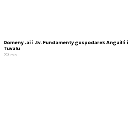
Domeny .ai i .tv. Fundamenty gospodarek Anguilli i
Tuvalu
3 min.