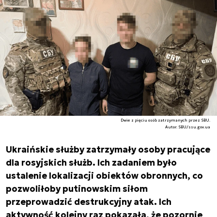
Dwie z pięciu osób zatrzymanych przez SBU.
Autor. SBU/ssu.gov.ua
Ukraińskie służby zatrzymały osoby pracujące
dla rosyjskich służb. Ich zadaniem było
ustalenie lokalizacji obiektów obronnych, co
pozwoliłoby putinowskim siłom
przeprowadzić destrukcyjny atak. Ich
aktywność kolejny raz pokazała, że pozornie