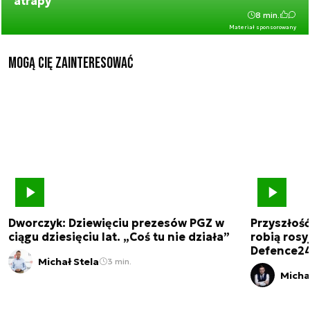
atrapy
8 min.
Materiał sponsorowany
Mogą Cię zainteresować
Dworczyk: Dziewięciu prezesów PGZ w
Przyszłoś
ciągu dziesięciu lat. „Coś tu nie działa”
robią rosyj
Defence2
Michał Stela
3 min.
Micha