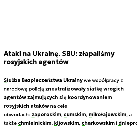
Ataki na Ukrainę. SBU: złapaliśmy
rosyjskich agentów
Służba Bezpieczeństwa Ukrainy
we współpracy z
narodową policją
zneutralizowały siatkę wrogich
agentów zajmujących się koordynowaniem
rosyjskich ataków
na cele
obwodach:
zaporoskim
,
sumskim
,
mikołajowskim
, a
także
chmielnickim
,
kijowskim
,
charkowskim
i
dniepr