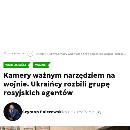
Strona główna
Armia i Służby
Kamery ważnym narzędziem na wojnie. Ukraińcy rozbili grupę rosyjskich agentów
WIADOMOŚCI
WAŻNE
Kamery ważnym narzędziem na
wojnie. Ukraińcy rozbili grupę
rosyjskich agentów
Szymon Palczewski
26.05.2025
2 min.