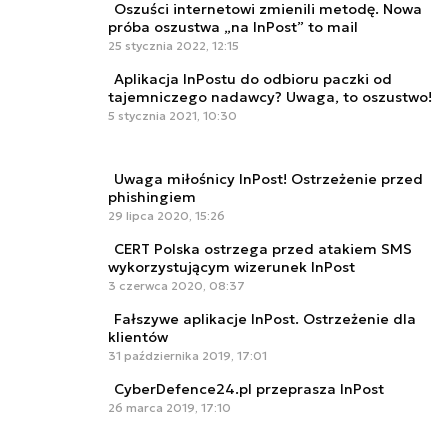
Oszuści internetowi zmienili metodę. Nowa
próba oszustwa „na InPost” to mail
25 stycznia 2022, 12:15
Aplikacja InPostu do odbioru paczki od
tajemniczego nadawcy? Uwaga, to oszustwo!
5 stycznia 2021, 10:30
Uwaga miłośnicy InPost! Ostrzeżenie przed
phishingiem
29 lipca 2020, 15:26
CERT Polska ostrzega przed atakiem SMS
wykorzystującym wizerunek InPost
3 czerwca 2020, 08:37
Fałszywe aplikacje InPost. Ostrzeżenie dla
klientów
31 października 2019, 17:01
CyberDefence24.pl przeprasza InPost
26 marca 2019, 17:10