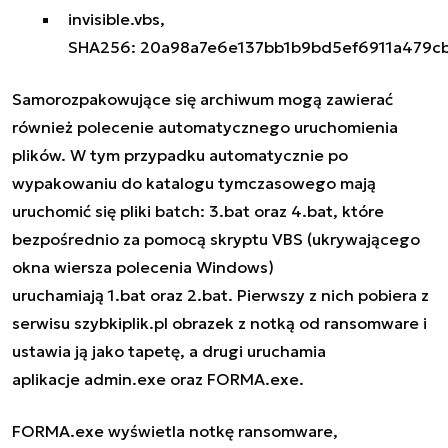
invisible.vbs,
SHA256: 20a98a7e6e137bb1b9bd5ef6911a479
Samorozpakowujące się archiwum mogą zawierać
również polecenie automatycznego uruchomienia
plików. W tym przypadku automatycznie po
wypakowaniu do katalogu tymczasowego mają
uruchomić się pliki batch:
3.bat
oraz
4.bat
, które
bezpośrednio za pomocą skryptu VBS (ukrywającego
okna wiersza polecenia Windows)
uruchamiają
1.bat
oraz
2.bat
. Pierwszy z nich pobiera z
serwisu szybkiplik.pl obrazek z notką od ransomware i
ustawia ją jako tapetę, a drugi uruchamia
aplikacje
admin.exe
oraz
FORMA.exe
.
FORMA.exe
wyświetla notkę ransomware,