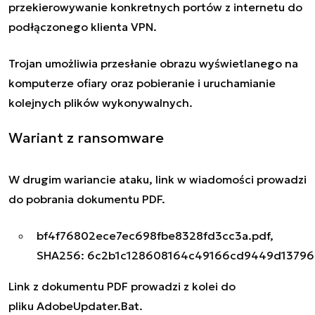
przekierowywanie konkretnych portów z internetu do
podłączonego klienta VPN.
Trojan umożliwia przesłanie obrazu wyświetlanego na
komputerze ofiary oraz pobieranie i uruchamianie
kolejnych plików wykonywalnych.
Wariant z ransomware
W drugim wariancie ataku, link w wiadomości prowadzi
do pobrania dokumentu PDF.
bf4f76802ece7ec698fbe8328fd3cc3a.pdf,
SHA256:
6c2b1c128608164c49166cd9449d1379
Link z dokumentu PDF prowadzi z kolei do
pliku
AdobeUpdater.Bat
.