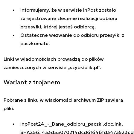
Informujemy, że w serwisie InPost zostało
zarejestrowane zlecenie realizacji odbioru
przesyłki, której jesteś odbiorcą.
Ostateczne wezwanie do odbioru przesyłki z
paczkomatu.
Linki w wiadomościach prowadzą do plików
zamieszczonych w serwisie „szybkiplik.pl”.
Wariant z trojanem
Pobrane z linku w wiadomości archiwum ZIP zawiera
pliki:
InpPost24_-_Dane_odbioru_paczki.doc.lnk,
SHA256:
4a3d55070214dcd6f646fd347a523cd