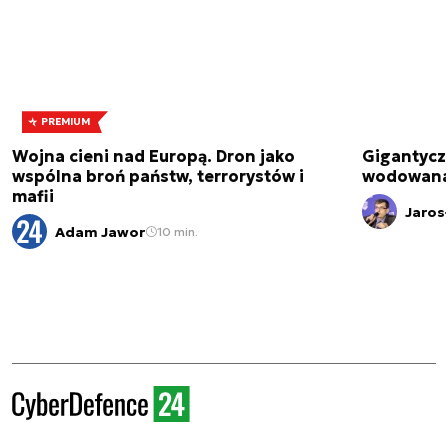
PREMIUM
Wojna cieni nad Europą. Dron jako
Gigantycz
wspólna broń państw, terrorystów i
wodowana 
mafii
Jaros
Adam Jawor
10 min.