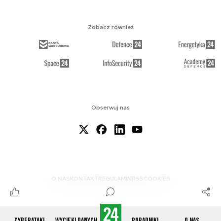
Zobacz również
Obserwuj nas
O NAS
KONTAKT
REGULAMIN
RSS
COOKIES
Cyberataki
Wycieki danych
Poradniki
O nas