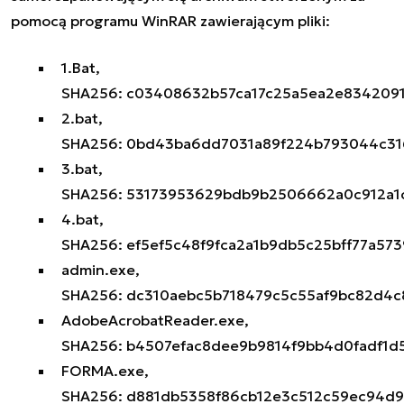
pomocą programu WinRAR zawierającym pliki:
1.Bat,
SHA256: c03408632b57ca17c25a5ea2e834209
2.bat,
SHA256: 0bd43ba6dd7031a89f224b793044c31
3.bat,
SHA256: 53173953629bdb9b2506662a0c912a
4.bat,
SHA256: ef5ef5c48f9fca2a1b9db5c25bff77a57
admin.exe,
SHA256: dc310aebc5b718479c5c55af9bc82d4
AdobeAcrobatReader.exe,
SHA256: b4507efac8dee9b9814f9bb4d0fadf1
FORMA.exe,
SHA256: d881db5358f86cb12e3c512c59ec94d