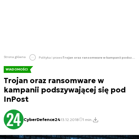
Strona główna
Polityka i prawo
Trojan oraz ransomware w kampanii podszywającej się pod InPost
WIADOMOŚCI
Trojan oraz ransomware w
kampanii podszywającej się pod
InPost
CyberDefence24
13.12.2018
1 min.