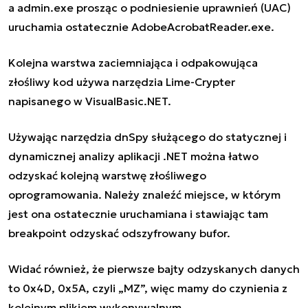
a
admin.exe
prosząc o podniesienie uprawnień (UAC)
uruchamia ostatecznie
AdobeAcrobatReader.exe
.
Kolejna warstwa zaciemniająca i odpakowująca
złośliwy kod używa narzędzia Lime-Crypter
napisanego w VisualBasic.NET.
Używając narzędzia dnSpy służącego do statycznej i
dynamicznej analizy aplikacji .NET można łatwo
odzyskać kolejną warstwę złośliwego
oprogramowania. Należy znaleźć miejsce, w którym
jest ona ostatecznie uruchamiana i stawiając tam
breakpoint odzyskać odszyfrowany bufor.
Widać również, że pierwsze bajty odzyskanych danych
to 0x4D, 0x5A, czyli „MZ”, więc mamy do czynienia z
kolejnym plikiem wykonywalnym.