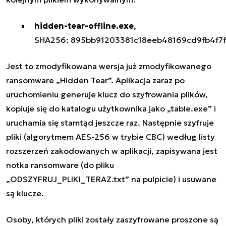
hidden-tear-offline.exe
,
SHA256:
895bb91203381c18eeb48169cd9fb4f7
Jest to zmodyfikowana wersja już zmodyfikowanego
ransomware „Hidden Tear”. Aplikacja zaraz po
uruchomieniu generuje klucz do szyfrowania plików,
kopiuje się do katalogu użytkownika jako „table.exe” i
uruchamia się stamtąd jeszcze raz. Następnie szyfruje
pliki (algorytmem AES-256 w trybie CBC) według listy
rozszerzeń zakodowanych w aplikacji, zapisywana jest
notka ransomware (do pliku
„ODSZYFRUJ_PLIKI_TERAZ.txt” na pulpicie) i usuwane
są klucze.
Osoby, których pliki zostały zaszyfrowane proszone są