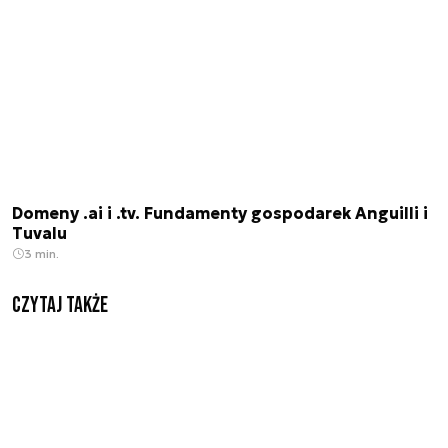
Domeny .ai i .tv. Fundamenty gospodarek Anguilli i
Tuvalu
3 min.
Czytaj także