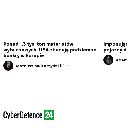
Ponad 1,3 tys. ton materiałów
Imponujące
wybuchowych. USA zbudują podziemne
pojazdy dl
bunkry w Europie
Adam 
Mateusz Multarzyński
1 min.