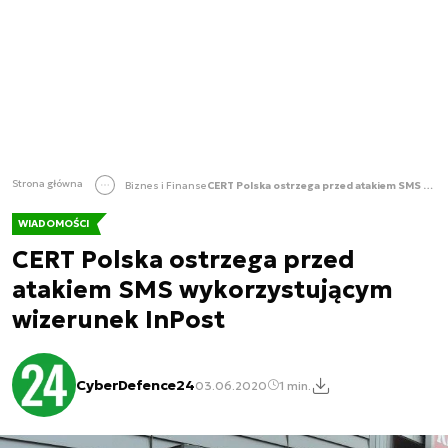
Strona główna
Biznes i Finanse
CERT Polska ostrzega przed atakiem SMS wykorzystującym wizerunek InPost
WIADOMOŚCI
CERT Polska ostrzega przed
atakiem SMS wykorzystującym
wizerunek InPost
CyberDefence24
03.06.2020
1 min.