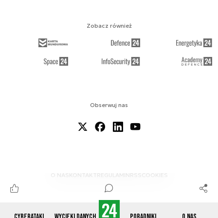
Zobacz również
Obserwuj nas
O NAS
KONTAKT
REGULAMIN
RSS
COOKIES
Cyberataki
Wycieki danych
Poradniki
O nas